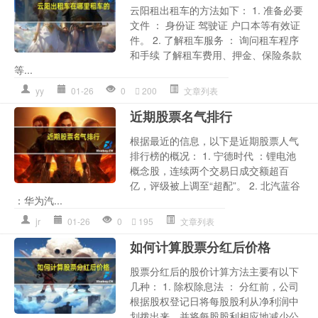
云阳租出租车的方法如下： 1. 准备必要
文件 ： 身份证 驾驶证 户口本等有效证
件。 2. 了解租车服务 ： 询问租车程序
和手续 了解租车费用、押金、保险条款
等...
yy
01-26
0
200
文章列表
近期股票名气排行
根据最近的信息，以下是近期股票人气
排行榜的概况： 1. 宁德时代 ：锂电池
概念股，连续两个交易日成交额超百
亿，评级被上调至“超配”。 2. 北汽蓝谷
：华为汽...
jr
01-26
0
195
文章列表
如何计算股票分红后价格
股票分红后的股价计算方法主要有以下
几种： 1. 除权除息法 ： 分红前，公司
根据股权登记日将每股股利从净利润中
划拨出来，并将每股股利相应地减少公