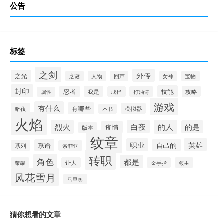
公告
标签
之剑
外传
之光
之谜
人物
回声
宝物
女神
封印
技能
忍者
我是
攻略
戒指
打油诗
属性
游戏
有什么
有哪些
暗夜
模拟器
本书
火焰
烈火
白夜
的人
的是
疫情
版本
纹章
英雄
职业
自己的
系谱
系列
索菲亚
转职
角色
都是
荣耀
让人
金手指
领主
风花雪月
马里奥
猜你想看的文章