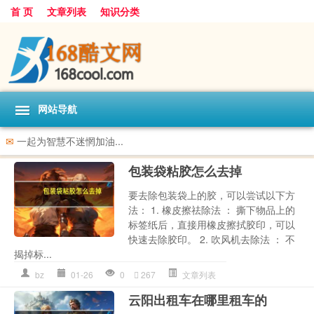
首 页
文章列表
知识分类
网站导航
✉
一起为智慧不迷惘加油...
包装袋粘胶怎么去掉
要去除包装袋上的胶，可以尝试以下方
法： 1. 橡皮擦祛除法 ： 撕下物品上的
标签纸后，直接用橡皮擦拭胶印，可以
快速去除胶印。 2. 吹风机去除法 ： 不
揭掉标...
bz
01-26
0
267
文章列表
云阳出租车在哪里租车的