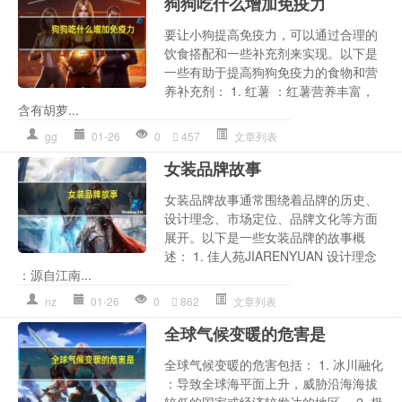
狗狗吃什么增加免疫力
要让小狗提高免疫力，可以通过合理的
饮食搭配和一些补充剂来实现。以下是
一些有助于提高狗狗免疫力的食物和营
养补充剂： 1. 红薯 ：红薯营养丰富，
含有胡萝...
gg
01-26
0
457
文章列表
女装品牌故事
女装品牌故事通常围绕着品牌的历史、
设计理念、市场定位、品牌文化等方面
展开。以下是一些女装品牌的故事概
述： 1. 佳人苑JIARENYUAN 设计理念
：源自江南...
nz
01-26
0
862
文章列表
全球气候变暖的危害是
全球气候变暖的危害包括： 1. 冰川融化
：导致全球海平面上升，威胁沿海海拔
较低的国家或经济较发达的地区。 2. 极