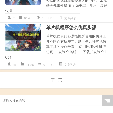
端天气事件增加 ：如干旱、洪水、极端
气温...
rr
01-26
0
114
文章列表
单片机程序怎么仿真步骤
单片机仿真的步骤根据所使用的仿真工
具不同而有所差异。以下是几种常见仿
真工具的操作步骤： 使用Keil软件进行
仿真 1. 安装Keil软件 ：下载并安装Keil
C51...
dp
01-26
0
69
文章列表
下一页
☚