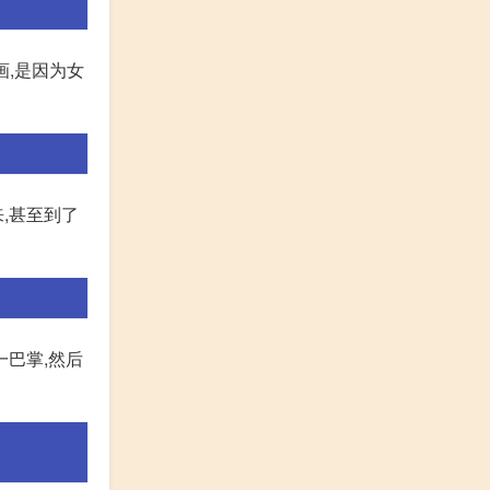
画,是因为女
,甚至到了
一巴掌,然后