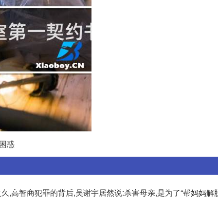
困惑
,高智商犯罪的背后,吴谢宇居然说:杀害母亲,是为了“帮妈妈解脱”