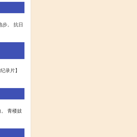
地步。 抗日
视纪录片】
。 青楼妓