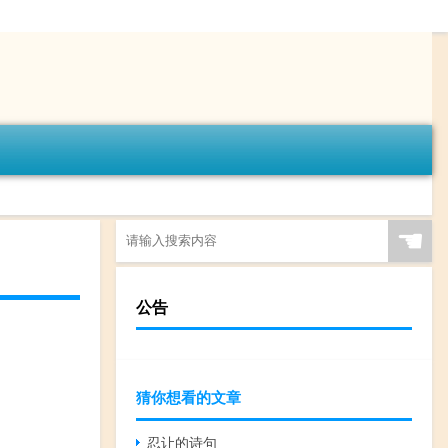
☚
公告
猜你想看的文章
忍让的诗句