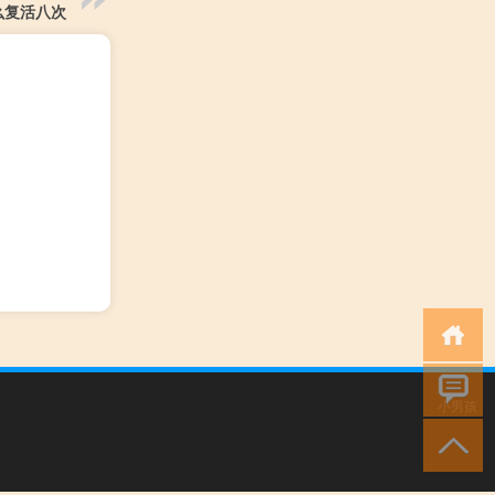
么复活八次
小男孩