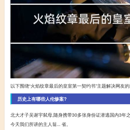
以下围绕“火焰纹章最后的皇室第一契约书”主题解决网友的
历史上有哪些人伦惨案?
北大才子吴谢宇弑母,随身携带30多张身份证潜逃国内3年之久
今天我们所讲的主人翁... 省。