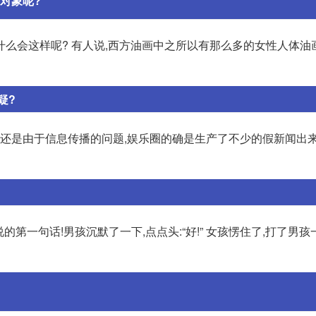
对象呢?
么会这样呢? 有人说,西方油画中之所以有那么多的女性人体油
疑?
,还是由于信息传播的问题,娱乐圈的确是生产了不少的假新闻出来
的第一句话!男孩沉默了一下,点点头:“好!” 女孩愣住了,打了男孩