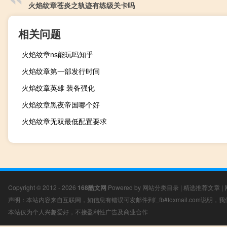
火焰纹章苍炎之轨迹有练级关卡吗
相关问题
火焰纹章ns能玩吗知乎
火焰纹章第一部发行时间
火焰纹章英雄 装备强化
火焰纹章黑夜帝国哪个好
火焰纹章无双最低配置要求
Copyright © 2012 - 2026
168酷文网
Powered by
网站分类目录
|
精选推荐文章
|
声明：本站内容来自互联网，如信息有错误可发邮件到f_fb#foxmail.com说明
本站仅为个人兴趣爱好，不接盈利性广告及商业合作