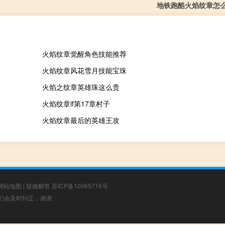
地铁跑酷火焰纹章怎
火焰纹章觉醒角色技能推荐
火焰纹章风花雪月技能宝珠
火焰之纹章英雄珠这么贵
火焰纹章if第17章村子
火焰纹章最后的英雄王攻
网站地图
|
疑难解答
苏ICP备10065716号
，我们会及时纠正，谢谢