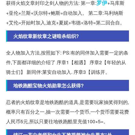
罗伊
获得火焰文章封印之剑人物的方法: 第一章:
+马库斯
+亚伦+兰斯+沃尔特+鲍斯=自动加入。 第二章:马利纳斯
+艾伦=开始时加入,迪克+夏妮+韦德+洛特=第二回合自。
火焰纹章新纹章之谜暗杀组织?
全人物加入方法,按照如下: PS:有的同伴加入需要一定的条
件,下面都详细的介绍了 序章1【相遇】 序章2【年轻的从
骑士们】 新同伴:莱安自动加入. 序章3【训练开。
地铁跑酷宝物火焰勋章怎么获得?
忍者的火焰纹章是地铁跑酷的道具,是需要玩家抽奖得到的,
概率只有百分之一,抽一次需要一个货币,一个货币需要花费
人民币5元,所以只要往地铁跑酷里充值100×5=。
镇江一高中老师和女生不雅视频被女生男友“外