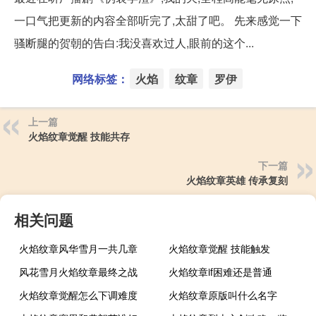
一口气把更新的内容全部听完了,太甜了吧。 先来感觉一下
骚断腿的贺朝的告白:我没喜欢过人,眼前的这个...
网络标签：
火焰
纹章
罗伊
上一篇
火焰纹章觉醒 技能共存
下一篇
火焰纹章英雄 传承复刻
相关问题
火焰纹章风华雪月一共几章
火焰纹章觉醒 技能触发
风花雪月火焰纹章最终之战
火焰纹章if困难还是普通
火焰纹章觉醒怎么下调难度
火焰纹章原版叫什么名字