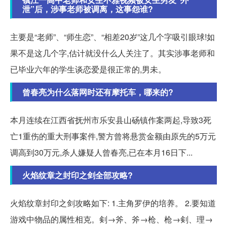
泄”后，涉事老师被调离，这事怨谁?
主要是“老师”、“师生恋”、“相差20岁”这几个字吸引眼球!如
果不是这几个字,估计就没什么人关注了。其实涉事老师和
已毕业六年的学生谈恋爱是很正常的,男未。
曾春亮为什么落网时还有摩托车，哪来的?
本月连续在江西省抚州市乐安县山砀镇作案两起,导致3死
亡1重伤的重大刑事案件,警方曾将悬赏金额由原先的5万元
调高到30万元,杀人嫌疑人曾春亮,已在本月16日下...
火焰纹章之封印之剑全部攻略?
火焰纹章封印之剑攻略如下: 1.主角罗伊的培养。 2.要知道
游戏中物品的属性相克。剣→斧、斧→枪、枪→剣、理→