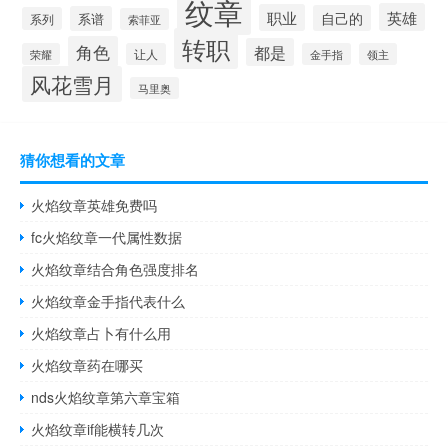
纹章
英雄
职业
自己的
系谱
系列
索菲亚
转职
角色
都是
荣耀
让人
金手指
领主
风花雪月
马里奥
猜你想看的文章
火焰纹章英雄免费吗
fc火焰纹章一代属性数据
火焰纹章结合角色强度排名
火焰纹章金手指代表什么
火焰纹章占卜有什么用
火焰纹章药在哪买
nds火焰纹章第六章宝箱
火焰纹章if能横转几次