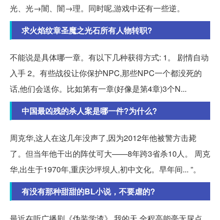
光、光→闇、闇→理。同时呢,游戏中还有一些逆。
求火焰纹章圣魔之光石所有人物转职?
不能说是具体哪一章。有以下几种获得方式: 1。 剧情自动
入手 2。有些战役让你保护NPC,那些NPC一个都没死的
话,他们会送你。比如第有一章(好像是第4章)3个N...
中国最凶残的杀人案是哪一件?为什么?
周克华,这人在这几年没声了,因为2012年他被警方击毙
了。但当年他干出的阵仗可大——8年跨3省杀10人。 周克
华,出生于1970年,重庆沙坪坝人,初中文化。早年间... ”。
有没有那种甜甜的BL小说，不要虐的?
最近在听广播剧《伪装学渣》,我的天,全程高能毫无尿点,