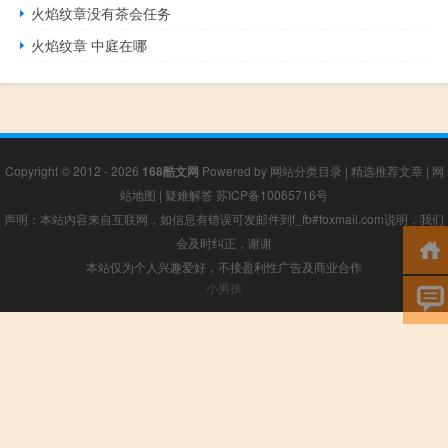
火焰纹章没有茶会任务
火焰纹章 中庭在哪
Copyright © 2012 - 2026
168酷文网
Powered by
网站分类目录
|
精选推荐文章
|
网
站地图
|
疑难解答
苏ICP备10065716号
声明：本站内容来自互联网，如信息有错误可发邮件到f_fb#foxmail.com说明，我们
会及时纠正，谢谢
本站仅为个人兴趣爱好，不接盈利性广告及商业合作
小男孩