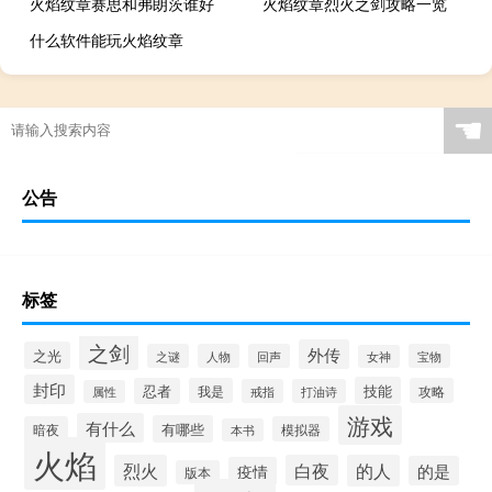
火焰纹章赛思和弗朗茨谁好
火焰纹章烈火之剑攻略一览
什么软件能玩火焰纹章
☚
公告
标签
之剑
外传
之光
之谜
人物
回声
宝物
女神
封印
技能
忍者
我是
攻略
戒指
打油诗
属性
游戏
有什么
有哪些
暗夜
模拟器
本书
火焰
烈火
白夜
的人
的是
疫情
版本