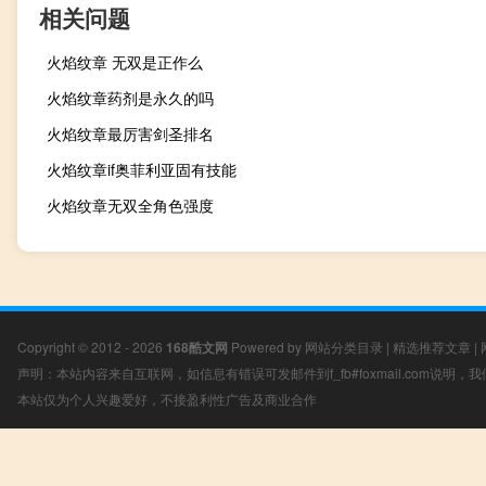
相关问题
火焰纹章 无双是正作么
火焰纹章药剂是永久的吗
火焰纹章最厉害剑圣排名
火焰纹章if奥菲利亚固有技能
火焰纹章无双全角色强度
Copyright © 2012 - 2026
168酷文网
Powered by
网站分类目录
|
精选推荐文章
|
声明：本站内容来自互联网，如信息有错误可发邮件到f_fb#foxmail.com说明
本站仅为个人兴趣爱好，不接盈利性广告及商业合作