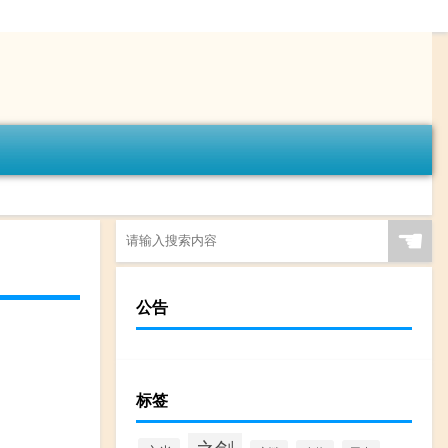
☚
公告
标签
之剑