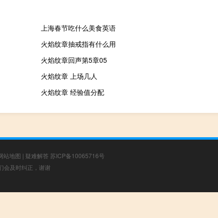
上海春节吃什么美食英语
火焰纹章抽戒指有什么用
火焰纹章回声第5章05
火焰纹章 上场几人
火焰纹章 经验值分配
网站地图
|
疑难解答
苏ICP备10065716号
，我们会及时纠正，谢谢