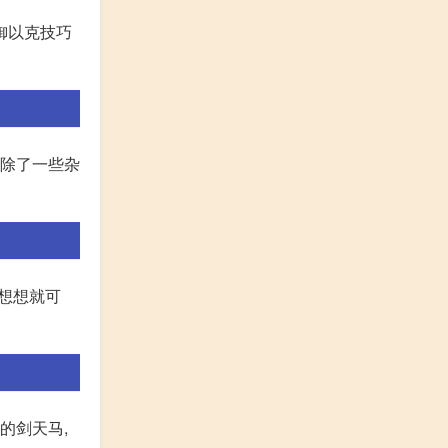
御以克技巧
。除了一些杂
怒想想就可
的剑天马,