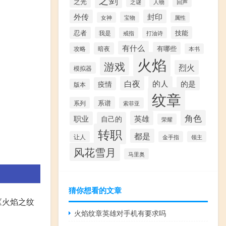
之光
之谜
人物
回声
外传
封印
宝物
女神
属性
技能
忍者
我是
戒指
打油诗
有什么
有哪些
攻略
暗夜
本书
火焰
游戏
烈火
模拟器
白夜
的人
的是
疫情
版本
纹章
系谱
系列
索菲亚
角色
英雄
职业
自己的
荣耀
转职
都是
让人
金手指
领主
风花雪月
马里奥
猜你想看的文章
《火焰之纹
火焰纹章英雄对手机有要求吗