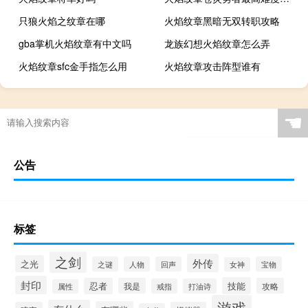
只狼火焰之纹章在哪
火焰纹章黑暗无双转职攻略
gba掌机火焰纹章有中文吗
龙族幻想火焰纹章怎么弄
火焰纹章sfc金手指怎么用
火焰纹章攻击阵型谁有
☚
公告
标签
之剑
外传
之光
之谜
人物
回声
宝物
女神
封印
技能
忍者
我是
攻略
戒指
打油诗
属性
游戏