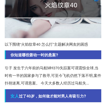
以下围绕“火焰纹章40 怎么打”主题解决网友的困惑
你知道哪些轰动一时的悬案?
引子 发生于六年前的马航MH370失踪案可谓震惊全球,当
时有一半的国家参与了救寻,可至今飞机仍然下落不明,案件
扑朔迷离,可谓悬案。 今天大多数人经历过马航失...
女人
过了40岁，如何做才能对男人有吸引力?