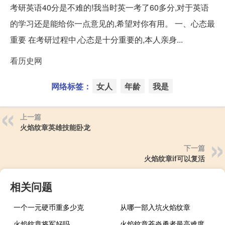
考研英语40分是不难的!我当时英一考了60多分,对于英语
的学习还是能给你一点意见的,希望对你有用。 一、心态最
重要 在考研过程中,心态是十分重要的,本人亲身...
看历史网
网络标签：
女人
年龄
我是
上一篇
火焰纹章英雄技能卧龙
下一篇
火焰纹章if可以复活
相关问题
一个一元硬币重多少克
从哪一部入坑火焰纹章
火焰纹章将军好吗
火焰纹章苍炎勇者最高难度攻略