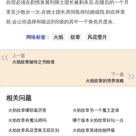
自捏必须在剧情发展到骑士团长被刺杀后,在随后的一个月
里至少散步一次,在骑士团长房间取得结婚戒指,则在终章
前,会让你选择和能达到S级的其中一个角色共度余。
网络标签：
火焰
纹章
风花雪月
上一篇
火焰纹章秘传之书给谁
下一篇
火焰纹章的培养攻略
相关问题
火焰纹章哪部最厉害
火焰纹章另一个魔王是谁
火焰纹章有魔法师吗
哪个版本火焰纹章好玩一点
火焰纹章风花雪夜无双区别
火焰纹章英雄技能呼吸