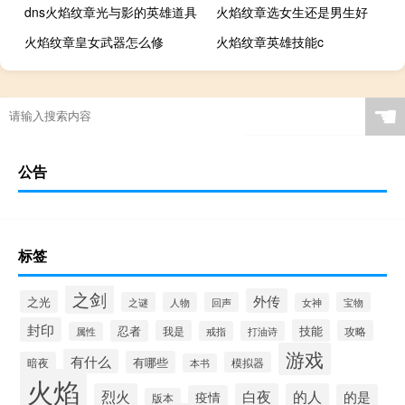
dns火焰纹章光与影的英雄道具
火焰纹章选女生还是男生好
火焰纹章皇女武器怎么修
火焰纹章英雄技能c
☚
公告
标签
之剑
外传
之光
之谜
人物
回声
宝物
女神
封印
技能
忍者
我是
攻略
戒指
打油诗
属性
游戏
有什么
有哪些
暗夜
模拟器
本书
火焰
烈火
白夜
的人
的是
疫情
版本