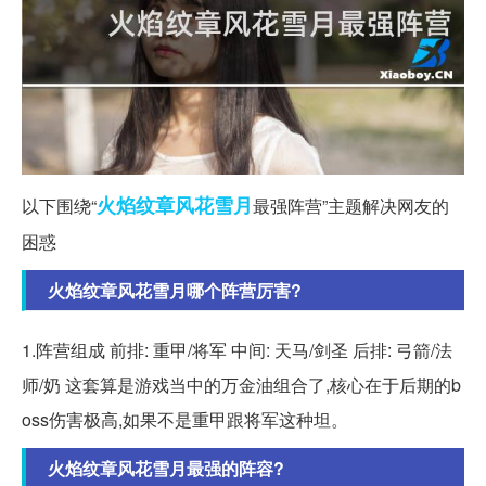
火焰
纹章
风花雪月
以下围绕“
最强阵营”主题解决网友的
困惑
火焰纹章风花雪月哪个阵营厉害?
1.阵营组成 前排: 重甲/将军 中间: 天马/剑圣 后排: 弓箭/法
师/奶 这套算是游戏当中的万金油组合了,核心在于后期的b
oss伤害极高,如果不是重甲跟将军这种坦。
火焰纹章风花雪月最强的阵容?