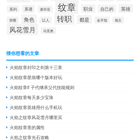
纹章
英雄
职业
自己的
系谱
系列
索菲亚
转职
角色
都是
荣耀
让人
金手指
领主
风花雪月
马里奥
猜你想看的文章
火焰纹章封印之剑第十三章
火焰纹章星痕哪个版本好玩
火焰纹章if 子代继承父代技能规则
火焰纹章每天多少宝珠
火焰纹章英雄用什么手机玩
火焰之纹章风花雪月哪里买
火焰纹章里的属性
火焰之纹章光石攻略