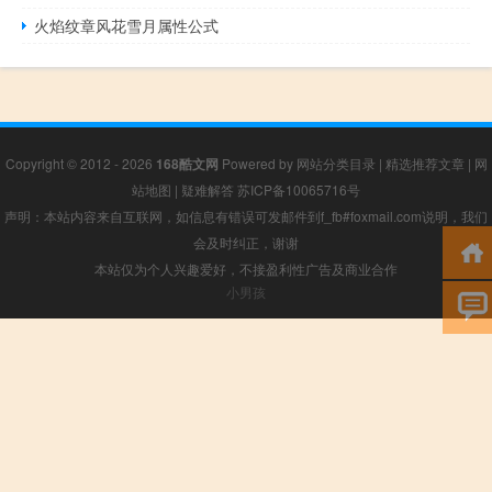
火焰纹章风花雪月属性公式
Copyright © 2012 - 2026
168酷文网
Powered by
网站分类目录
|
精选推荐文章
|
网
站地图
|
疑难解答
苏ICP备10065716号
声明：本站内容来自互联网，如信息有错误可发邮件到f_fb#foxmail.com说明，我们
会及时纠正，谢谢
本站仅为个人兴趣爱好，不接盈利性广告及商业合作
小男孩