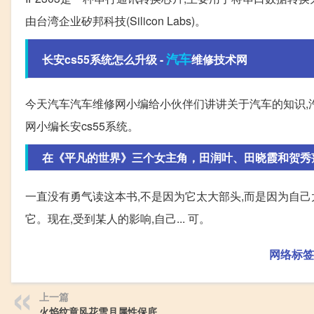
由台湾企业矽邦科技(Silicon Labs)。
汽车
长安cs55系统怎么升级 -
维修技术网
今天汽车汽车维修网小编给小伙伴们讲讲关于汽车的知识,
网小编长安cs55系统。
在《平凡的世界》三个女主角，田润叶、田晓霞和贺秀
一直没有勇气读这本书,不是因为它太大部头,而是因为自己
它。现在,受到某人的影响,自己... 可。
网络标签
上一篇
火焰纹章风花雪月属性保底