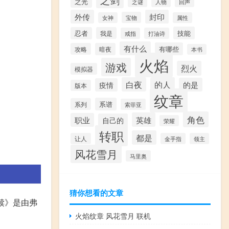
之光
之谜
人物
回声
外传
封印
宝物
女神
属性
技能
忍者
我是
戒指
打油诗
有什么
有哪些
攻略
暗夜
本书
火焰
游戏
烈火
模拟器
白夜
的人
的是
疫情
版本
纹章
系谱
系列
索菲亚
角色
英雄
职业
自己的
荣耀
转职
都是
让人
金手指
领主
风花雪月
马里奥
猜你想看的文章
救赎》是由弗
火焰纹章 风花雪月 联机