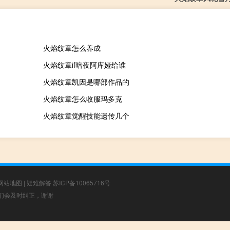
火焰纹章怎么养成
火焰纹章if暗夜阿库娅给谁
火焰纹章凯因是哪部作品的
火焰纹章怎么收服玛多克
火焰纹章觉醒技能遗传几个
网站地图
|
疑难解答
苏ICP备10065716号
，我们会及时纠正，谢谢