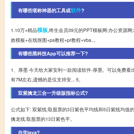
软件
有哪些堪称神器的工具或
?
模板
1.10万+精品
,终生会员39元的PPT模板网:办公资源网;3
效模板+在线抠图+ps教程+pr教程+vba..。
有哪些黑科技App可以推荐一下?
1、厚墨 今天给大家安利一款阅读软件-厚墨。可以免费看出
有7M左右,遗憾的是仅支持安... 5。
双紫擒龙三合一升级版指标公式?
公式如下: 双紫线:取股票的3日紫色平均线和5日紫线均值
擒龙线:取股票的13日紫色平。
自学java?