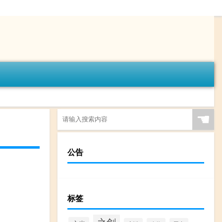
☚
公告
标签
之剑