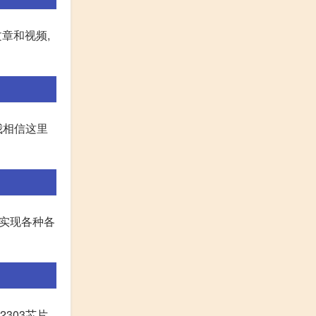
章和视频,
我相信这里
码实现各种各
303芯片