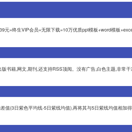
9元=终生VIP会员=无限下载=10万优质ppt模板+word模板+exc
版书籍,网文,期刊,还支持RSS顶阅。没有广告,白色主题,非常
的差值(3日紫色平均线-5日紫线均值),再将其与5日紫线均值相加