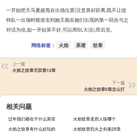
一开始把天马夏妮甩在出场位置(注意算好距离,既不让缇
特队一出场时能攻击到她又能在她们出现的第一回合与之
对话为佳,如一开始算不好,可以用SL大法),而后克。
网络标签：
火焰
系谱
纹章
上一篇
火焰之纹章无双第12章
下一篇
火焰之纹章5章怎么打
相关问题
过年我们都在干什么英语
火焰纹章圣邪人练哪个
火焰之纹章有什么好玩的
火焰纹章烈火之剑第25章