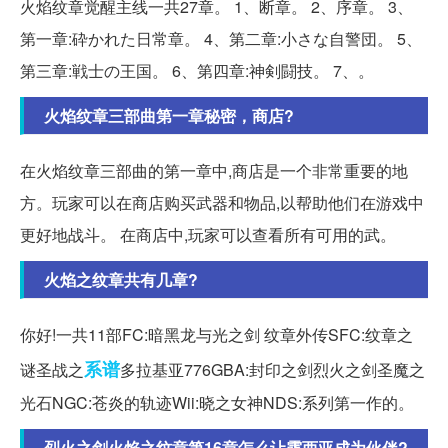
火焰纹章觉醒主线一共27章。 1、断章。 2、序章。 3、
第一章:砕かれた日常章。 4、第二章:小さな自警団。 5、
第三章:戦士の王国。 6、第四章:神剣闘技。 7、。
火焰纹章三部曲第一章秘密，商店?
在火焰纹章三部曲的第一章中,商店是一个非常重要的地
方。玩家可以在商店购买武器和物品,以帮助他们在游戏中
更好地战斗。 在商店中,玩家可以查看所有可用的武。
火焰之纹章共有几章?
你好!一共11部FC:暗黑龙与光之剑 纹章外传SFC:纹章之
系谱
谜圣战之
多拉基亚776GBA:封印之剑烈火之剑圣魔之
光石NGC:苍炎的轨迹Wii:晓之女神NDS:系列第一作的。
烈火之剑火焰之纹章第16章怎么让露西亚成为伙伴?