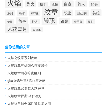
火焰
烈火
白夜
的人
的是
疫情
版本
纹章
英雄
职业
自己的
系谱
系列
索菲亚
转职
角色
都是
荣耀
让人
金手指
领主
风花雪月
马里奥
猜你想看的文章
火焰之纹章系列攻略
火焰纹章英雄怎么连接账号
火焰纹章白夜暗夜区别
gba火焰纹章3第14章攻略
火焰纹章武器越大越好吗
火焰纹章罗斯 转什么好
火焰纹章加全属性道具怎么用