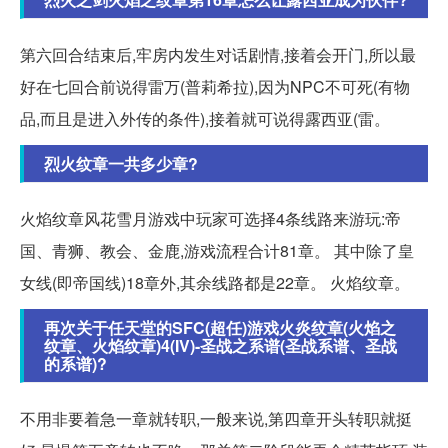
第六回合结束后,牢房内发生对话剧情,接着会开门,所以最
好在七回合前说得雷万(普莉希拉),因为NPC不可死(有物
品,而且是进入外传的条件),接着就可说得露西亚(雷。
烈火纹章一共多少章?
火焰纹章风花雪月游戏中玩家可选择4条线路来游玩:帝
国、青狮、教会、金鹿,游戏流程合计81章。 其中除了皇
女线(即帝国线)18章外,其余线路都是22章。 火焰纹章。
再次关于任天堂的SFC(超任)游戏火炎纹章(火焰之
纹章、火焰纹章)4(IV)-圣战之系谱(圣战系谱、圣战
的系谱)?
不用非要着急一章就转职,一般来说,第四章开头转职就挺