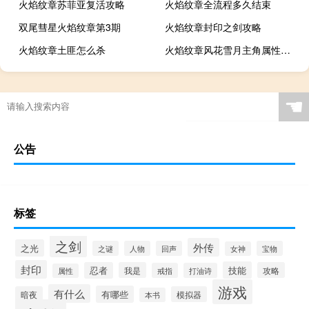
火焰纹章苏菲亚复活攻略
火焰纹章全流程多久结束
双尾彗星火焰纹章第3期
火焰纹章封印之剑攻略
火焰纹章土匪怎么杀
火焰纹章风花雪月主角属性继承
☚
公告
标签
之剑
外传
之光
之谜
人物
回声
宝物
女神
封印
技能
忍者
我是
攻略
戒指
打油诗
属性
游戏
有什么
有哪些
暗夜
模拟器
本书