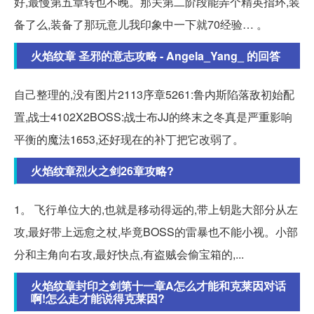
好,最慢第五章转也不晚。那关第二阶段能弄个精英指环,装
备了么,装备了那玩意儿我印象中一下就70经验… 。
火焰纹章 圣邪的意志攻略 - Angela_Yang_ 的回答
自己整理的,没有图片2113序章5261:鲁内斯陷落敌初始配
置,战士4102X2BOSS:战士布JJ的终末之冬真是严重影响
平衡的魔法1653,还好现在的补丁把它改弱了。
火焰纹章烈火之剑26章攻略?
1。 飞行单位大的,也就是移动得远的,带上钥匙大部分从左
攻,最好带上远愈之杖,毕竟BOSS的雷暴也不能小视。小部
分和主角向右攻,最好快点,有盗贼会偷宝箱的,...
火焰纹章封印之剑第十一章A怎么才能和克莱因对话
啊!怎么走才能说得克莱因?