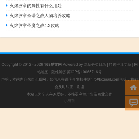
火焰纹章的属性有什么用处
火焰纹章圣谱之战人物培养攻略
火焰纹章圣魔之战4.3攻略
Copyright © 2012 - 2026
168酷文网
Powered by
网站分类目录
|
精选推荐文章
|
网
站地图
|
疑难解答
苏ICP备10065716号
声明：本站内容来自互联网，如信息有错误可发邮件到f_fb#foxmail.com说明，我们
会及时纠正，谢谢
本站仅为个人兴趣爱好，不接盈利性广告及商业合作
小男孩