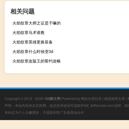
相关问题
火焰纹章大师之证是干嘛的
火焰纹章马术谁教
火焰纹章英雄更换装备
火焰纹章什么时候变3d
火焰纹章改版王的誓约攻略
Copyright © 2012 - 2026
168酷文网
Powered by
网站分类目录
|
精选推荐文章
|
声明：本站内容来自互联网，如信息有错误可发邮件到f_fb#foxmail.com说明
本站仅为个人兴趣爱好，不接盈利性广告及商业合作