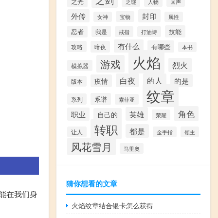
之光
之谜
人物
回声
外传
封印
宝物
女神
属性
技能
忍者
我是
戒指
打油诗
有什么
有哪些
攻略
暗夜
本书
火焰
游戏
烈火
模拟器
白夜
的人
的是
疫情
版本
纹章
系谱
系列
索菲亚
角色
英雄
职业
自己的
荣耀
转职
都是
让人
金手指
领主
风花雪月
马里奥
猜你想看的文章
可能在我们身
火焰纹章结合银卡怎么获得