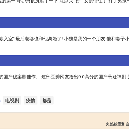
的第一句话!男孩沉默了一下,点点头:“好!” 女孩愣住了,打了男孩
入室”,最后老婆也和他离婚了! 小魏是我的一个朋友,他和妻子
的国产破案剧佳作。 这部豆瓣网友给出9.0高分的国产悬疑神剧
：
电视剧
疫情
都是
火焰纹章if 