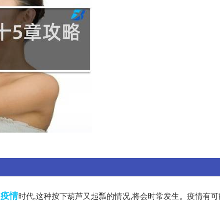
疫情
大
时代,这种按下葫芦又起瓢的情况,将会时常发生。疫情有