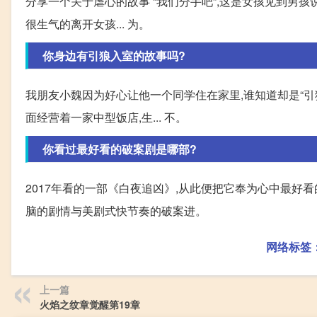
分享一个关于虐心的故事 “我们分手吧”,这是女孩见到男孩说
很生气的离开女孩... 为。
你身边有引狼入室的故事吗?
我朋友小魏因为好心让他一个同学住在家里,谁知道却是“引狼
面经营着一家中型饭店,生... 不。
你看过最好看的破案剧是哪部?
2017年看的一部《白夜追凶》,从此便把它奉为心中最好看
脑的剧情与美剧式快节奏的破案进。
网络标签
上一篇
火焰之纹章觉醒第19章