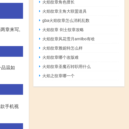
火焰纹章角色擅长
火焰纹章主角大联盟道具
gba火焰纹章怎么消耗乱数
两章来写,
火焰纹章 剑士纹章攻略
火焰纹章风花雪月amiibo有啥
火焰纹章雅妮特怎么样
火焰纹章哪个改版难
火焰纹章圣魔石转职用什么
一品温如
火焰之纹章哪一个
一款手机视