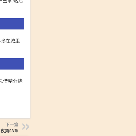
一巴掌,然后
小张在城里
,凭借精分烧
下一篇
白夜第23章