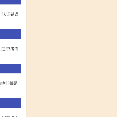
、认识错误
听过,或者看
前他们都是