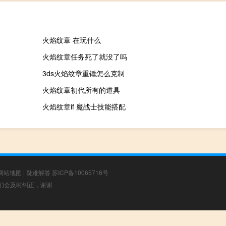
火焰纹章 在玩什么
火焰纹章任务死了就没了吗
3ds火焰纹章重锤怎么克制
火焰纹章初代所有的道具
火焰纹章if 魔战士技能搭配
网站地图
|
疑难解答
苏ICP备10065716号
，我们会及时纠正，谢谢