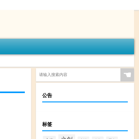
☚
公告
标签
之剑