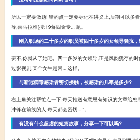
所以一定要做题! 错的点一定要标记在讲义上,后期可以多
等,喜马拉雅(搜:19蒋四金专... 题。
刚入职场的二十多岁的职员被四十多岁的女领导骚扰，
要不,你就从了她吧。四十多岁的女领导,正是风韵犹存的时候
过影视剧,某个女生是因... 这样。
与新冠病毒感染者密切接触，被感染的几率是多少?
右上角关注帮忙点一下,每天推送有意思有知识的文章给您!
冲锋在前线的人,每天都会密切... "。
有没有什么超虐的短篇故事，分享一下可以吗?