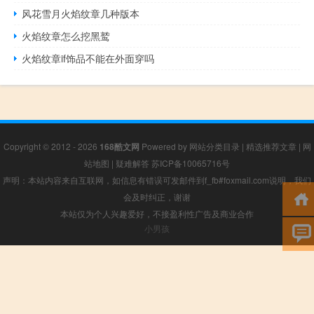
风花雪月火焰纹章几种版本
火焰纹章怎么挖黑鹫
火焰纹章if饰品不能在外面穿吗
Copyright © 2012 - 2026
168酷文网
Powered by
网站分类目录
|
精选推荐文章
|
网
站地图
|
疑难解答
苏ICP备10065716号
声明：本站内容来自互联网，如信息有错误可发邮件到f_fb#foxmail.com说明，我们
会及时纠正，谢谢
本站仅为个人兴趣爱好，不接盈利性广告及商业合作
小男孩