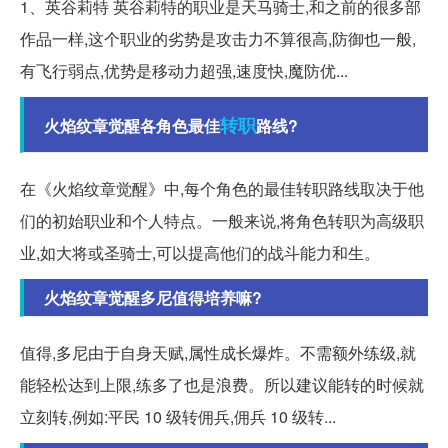
1、英谷莉特 英谷莉特的职业是天马骑士,和之前的很多部
作品一样,这个职业的劣势是攻击力不算很高,防御也一般,
有飞行弱点,优势是移动力超强,速度快,魔防优...
转职
火焰纹章觉醒各角色最佳
路线?
在《火焰纹章觉醒》中,每个角色的最佳转职路线取决于他
们的初始职业和个人特点。一般来说,将角色转职为高级职
业,如大将或圣骑士,可以提高他们的战斗能力和生。
火焰纹章觉醒多尼值得培养嘛?
值得,多尼由于自身天赋,属性成长爆炸。不需额外练级,就
能轻松达到上限,练多了也是浪费。所以建议能转的时候就
立刻转,例如:平民 10 级转佣兵,佣兵 10 级转...