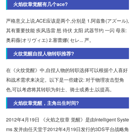
火焰纹章觉醒有几个ace?
严格意义上说,ACE应该是两个,分别是 1.阿兹鲁(アズール),
其有重要技能 疾风迅雷 怒 待伏 太阳 武器节约 一闪 母亲:
奥莉薇(オリヴィエ) 2.塞蕾娜( セレ... 严。
火纹觉醒自捏人物转职推荐?
在《火纹觉醒》中,自捏人物的转职选择可以根据个人喜好
和战术需求来决定。以下是一些建议: 对于物理攻击型角
色,可以考虑将其转职为剑士、骑士或勇士,以提高。
火焰纹章觉醒，主角出生时间?
2012年4月19日 《火焰之纹章 觉醒》是由Intelligent Syste
ms 发并由任天堂于2012年4月19日发行的3DS平台战略角