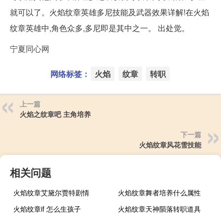
就可以了。火焰纹章英雄多尼技能及武器效果详解!在火焰
纹章英雄中,角色众多,多尼即是其中之一。 出处觉。
宁夏同心网
网络标签：
火焰
纹章
转职
上一篇
火焰之纹章吧 主角培养
下一篇
火焰纹章风花雪技能
相关问题
火焰纹章艾黛尔贾特剧情
火焰纹章舞者培养什么属性
火焰纹章if 怎么生孩子
火焰纹章天神陨落转职道具