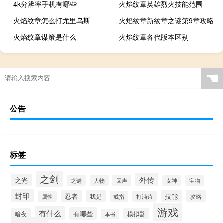
4k分辨率手机有哪些
火焰纹章英雄烈火技能范围
火焰纹章怎么打尤里乌斯
火焰纹章新纹章之谜第9章攻略
火焰纹章谋策是什么
火焰纹章各代版本区别
☚
公告
标签
之剑
外传
之光
之谜
人物
回声
宝物
女神
封印
技能
忍者
我是
攻略
戒指
打油诗
属性
游戏
有什么
有哪些
暗夜
模拟器
本书