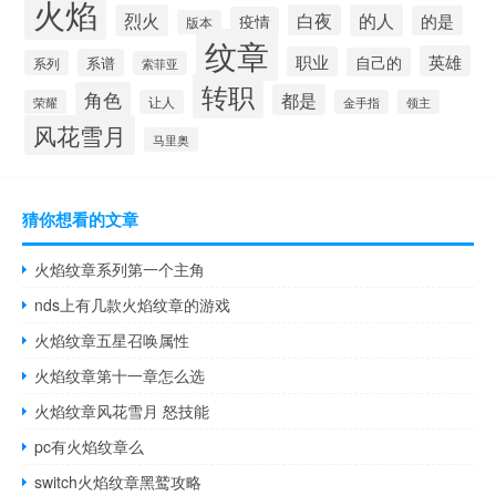
火焰
烈火
白夜
的人
的是
疫情
版本
纹章
英雄
职业
自己的
系谱
系列
索菲亚
转职
角色
都是
荣耀
让人
金手指
领主
风花雪月
马里奥
猜你想看的文章
火焰纹章系列第一个主角
nds上有几款火焰纹章的游戏
火焰纹章五星召唤属性
火焰纹章第十一章怎么选
火焰纹章风花雪月 怒技能
pc有火焰纹章么
switch火焰纹章黑鹫攻略