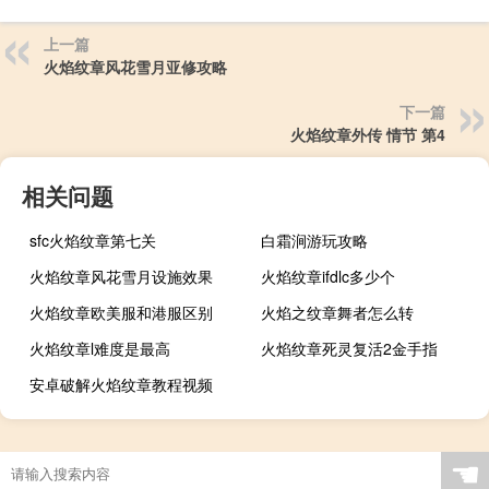
上一篇
火焰纹章风花雪月亚修攻略
下一篇
火焰纹章外传 情节 第4
相关问题
sfc火焰纹章第七关
白霜涧游玩攻略
火焰纹章风花雪月设施效果
火焰纹章ifdlc多少个
火焰纹章欧美服和港服区别
火焰之纹章舞者怎么转
火焰纹章l难度是最高
火焰纹章死灵复活2金手指
安卓破解火焰纹章教程视频
☚