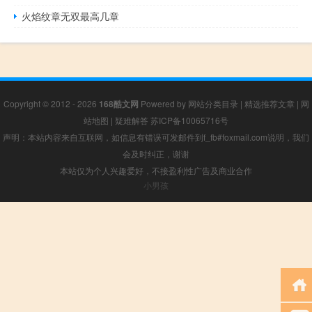
火焰纹章无双最高几章
Copyright © 2012 - 2026
168酷文网
Powered by
网站分类目录
|
精选推荐文章
|
网
站地图
|
疑难解答
苏ICP备10065716号
声明：本站内容来自互联网，如信息有错误可发邮件到f_fb#foxmail.com说明，我们
会及时纠正，谢谢
本站仅为个人兴趣爱好，不接盈利性广告及商业合作
小男孩