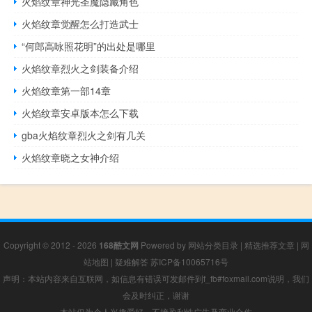
火焰纹章神光圣魔隐藏角色
火焰纹章觉醒怎么打造武士
“何郎高咏照花明”的出处是哪里
火焰纹章烈火之剑装备介绍
火焰纹章第一部14章
火焰纹章安卓版本怎么下载
gba火焰纹章烈火之剑有几关
火焰纹章晓之女神介绍
Copyright © 2012 - 2026
168酷文网
Powered by
网站分类目录
|
精选推荐文章
|
网
站地图
|
疑难解答
苏ICP备10065716号
声明：本站内容来自互联网，如信息有错误可发邮件到f_fb#foxmail.com说明，我们
会及时纠正，谢谢
本站仅为个人兴趣爱好，不接盈利性广告及商业合作