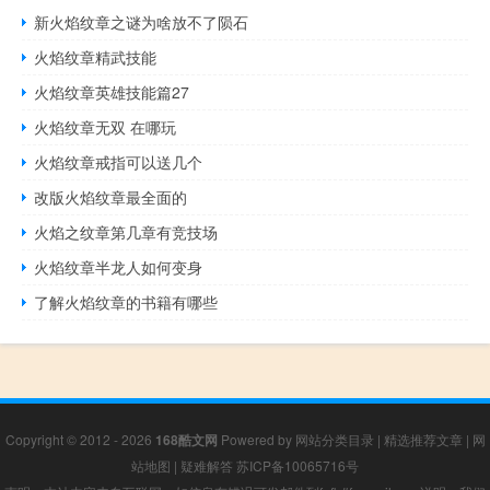
新火焰纹章之谜为啥放不了陨石
火焰纹章精武技能
火焰纹章英雄技能篇27
火焰纹章无双 在哪玩
火焰纹章戒指可以送几个
改版火焰纹章最全面的
火焰之纹章第几章有竞技场
火焰纹章半龙人如何变身
了解火焰纹章的书籍有哪些
Copyright © 2012 - 2026
168酷文网
Powered by
网站分类目录
|
精选推荐文章
|
网
站地图
|
疑难解答
苏ICP备10065716号