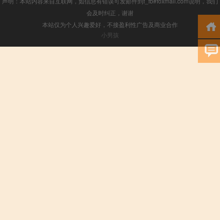
声明：本站内容来自互联网，如信息有错误可发邮件到f_fb#foxmail.com说明，我们
会及时纠正，谢谢
本站仅为个人兴趣爱好，不接盈利性广告及商业合作
小男孩