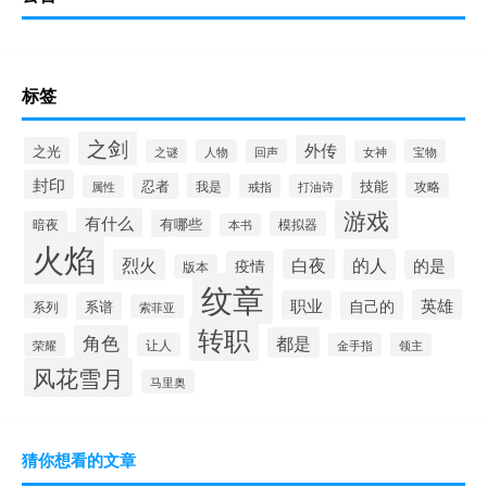
标签
之剑
外传
之光
之谜
人物
回声
宝物
女神
封印
技能
忍者
我是
攻略
戒指
打油诗
属性
游戏
有什么
有哪些
暗夜
模拟器
本书
火焰
烈火
白夜
的人
的是
疫情
版本
纹章
英雄
职业
自己的
系谱
系列
索菲亚
转职
角色
都是
荣耀
让人
金手指
领主
风花雪月
马里奥
猜你想看的文章