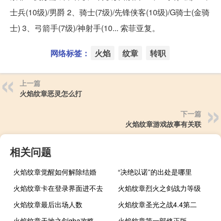
士兵(10级)/男爵 2、骑士(7级)/先锋侠客(10级)/G骑士(金骑
士) 3、弓箭手(7级)/神射手(10... 索菲亚复。
网络标签：
火焰
纹章
转职
上一篇
火焰纹章恶灵怎么打
下一篇
火焰纹章游戏故事有关联
相关问题
火焰纹章觉醒如何解除结婚
“决绝以诺”的出处是哪里
火焰纹章卡在登录界面进不去
火焰纹章烈火之剑战力等级
火焰纹章最后出场人数
火焰纹章圣光之战4.4第二
火焰纹章天地之剑gba攻略
火焰纹章第一部修正版