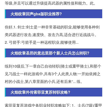
等级,并且可以通过升级提高武器的属性值和能力。此。
火焰纹章回声gba版职业推荐?
你好,1. 剑士:剑士是一种非常基础的职业,能够使用各种剑
类武器进行攻击,速度快、攻击力高,适合进行近战战斗。
2. 弓箭手:弓箭手是一种远程职业,能够使用...
火焰纹章圣邪的意志里那个新人士兵怎么转职?
练到10级后,下一章自己自动转职(骑士或重甲骑士),和那个
见习战士一样此游戏中,共有3个人此类人物:一开始依姆之
村的小战士,第八章里面的小兵,还有后来“... 练。
火焰纹章外传索菲亚复苏转职攻略?
索菲亚复苏游戏中各职业转职攻略如下: 1、士兵(7级)/重甲