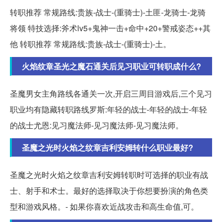
转职推荐 常规路线:贵族-战士-(重骑士)-土匪-龙骑士-龙骑
将领 特技选择:斧术lv5+鬼神一击+命中+20+警戒姿态++其
他 转职推荐 常规路线:贵族-战士-(重骑士)-土。
火焰纹章圣光之魔石通关后见习职业可转职成什么?
圣魔男女主角路线各通关一次,开启三周目游戏后,三个见习
职业均有隐藏转职路线罗斯:年轻的战士-年轻的战士-年轻
的战士尤恩:见习魔法师-见习魔法师-见习魔法师。
圣魔之光时火焰之纹章吉利安姆转什么职业最好?
圣魔之光时火焰之纹章吉利安姆转职时可选择的职业有战
士、射手和术士。最好的选择取决于你想要扮演的角色类
型和游戏风格。- 如果你喜欢近战攻击和高生命值,可。