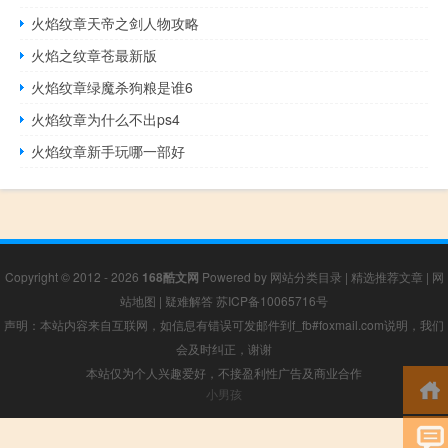
火焰纹章天帝之剑人物攻略
火焰之纹章苍最新版
火焰纹章绿魔杀狗粮是谁6
火焰纹章为什么不出ps4
火焰纹章新手玩哪一部好
Copyright © 2012 - 2026
168酷文网
Powered by
网站分类目录
|
精选推荐文章
|
网
站地图
|
疑难解答
苏ICP备10065716号
声明：本站内容来自互联网，如信息有错误可发邮件到f_fb#foxmail.com说明，我们
会及时纠正，谢谢
本站仅为个人兴趣爱好，不接盈利性广告及商业合作
小男孩