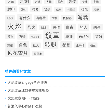
之剑
外传
之光
之谜
人物
回声
宝物
女神
封印
技能
忍者
我是
攻略
戒指
打油诗
属性
游戏
有什么
有哪些
暗夜
模拟器
本书
火焰
烈火
白夜
的人
的是
疫情
版本
纹章
英雄
职业
自己的
系谱
系列
索菲亚
转职
角色
都是
荣耀
让人
金手指
领主
风花雪月
马里奥
猜你想看的文章
火焰纹章Engage角色评级
火焰纹章冰封烈焰攻略视频
火焰纹章 哪一作最好
苦酒入喉心作痛什么梗