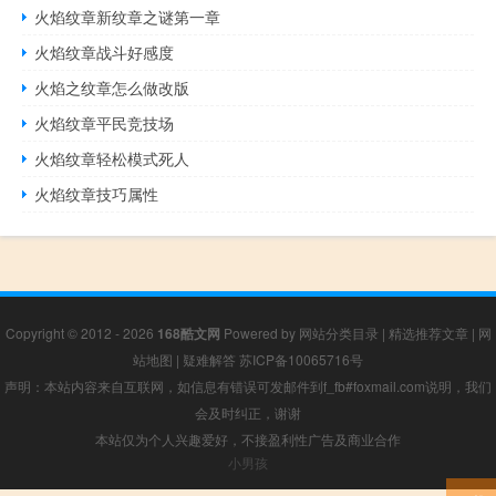
火焰纹章新纹章之谜第一章
火焰纹章战斗好感度
火焰之纹章怎么做改版
火焰纹章平民竞技场
火焰纹章轻松模式死人
火焰纹章技巧属性
Copyright © 2012 - 2026
168酷文网
Powered by
网站分类目录
|
精选推荐文章
|
网
站地图
|
疑难解答
苏ICP备10065716号
声明：本站内容来自互联网，如信息有错误可发邮件到f_fb#foxmail.com说明，我们
会及时纠正，谢谢
本站仅为个人兴趣爱好，不接盈利性广告及商业合作
小男孩