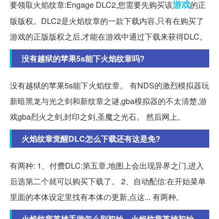
游戏
要领取火焰纹章:Engage DLC2,您需要先购买该
的正
版版权。DLC2是火焰纹章的一款下载内容,只有在购买了
游戏的正版版权之后,才能在游戏中通过下载来获得DLC。
没有越狱的苹果5s能下火焰纹章吗?
没有越狱的苹果5s能下火焰纹章。 有NDS的激烈模拟器玩
新暗黑龙与光之剑和新纹章之谜,gba模拟器的不太清楚,游
戏gba烈火之剑,封印之剑,圣魔之光石。 然后网上。
火焰纹章觉醒DLC怎么下载还有这是免?
有两种: 1、付费DLC:第五章,地图上会出现异界之门,进入
后选第二个就可以购买下载了。 2、自动配信:在开始菜单
里面的本体设定里找有本体の更新,点这... 有两种。
火焰纹章英雄手游怎么刷初始，火焰纹章英雄初始