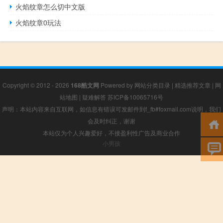
火焰纹章怎么切中文版
火焰纹章0玩法
Copyright © 2012 - 2026
168酷文网
Powered by
网站分类目录
|
精选推荐文章
|
网
站地图
|
疑难解答
苏ICP备10065716号
声明：本站内容来自互联网，如信息有错误可发邮件到f_fb#foxmail.com说明，我们
会及时纠正，谢谢
本站仅为个人兴趣爱好，不接盈利性广告及商业合作
小男孩