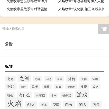
火焰纹章怎么获得纹章碎片
火焰纹章if修改器如何加入人物
火焰纹章圣战系谱对话剧情
火焰纹章if汉化版 第三条线条件
☚
公告
标签
之剑
外传
之光
之谜
人物
回声
宝物
女神
封印
技能
忍者
我是
攻略
戒指
打油诗
属性
游戏
有什么
有哪些
暗夜
模拟器
本书
火焰
烈火
白夜
的人
的是
疫情
版本