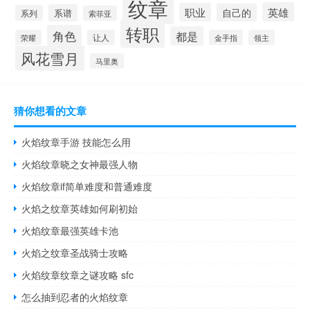
纹章
英雄
职业
自己的
系谱
系列
索菲亚
转职
角色
都是
荣耀
让人
金手指
领主
风花雪月
马里奥
猜你想看的文章
火焰纹章手游 技能怎么用
火焰纹章晓之女神最强人物
火焰纹章if简单难度和普通难度
火焰之纹章英雄如何刷初始
火焰纹章最强英雄卡池
火焰之纹章圣战骑士攻略
火焰纹章纹章之谜攻略 sfc
怎么抽到忍者的火焰纹章