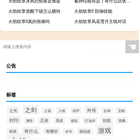
火焰纹章冰风烈焰谁是叛徒
被肺结核传染了有什么症状吗（被肺结核传染了有什么症状）
火焰纹章觉醒下级怎么横转
火焰纹章if 防御技能
火焰纹章if真的很难吗
火焰纹章风花雪月主线对话
☚
公告
标签
之剑
外传
之光
之谜
人物
回声
宝物
女神
封印
技能
忍者
我是
攻略
戒指
打油诗
属性
游戏
有什么
有哪些
暗夜
模拟器
本书