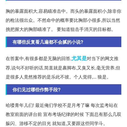
胸的暴露面积大,容易瞄准击中。而头的暴露面积小,除非你
的枪法很出众。不然命中的概率要比胸部小很多,所以当然
挑把握大的胸部瞄准了。 要知道狙击手消灭的目标都。
有哪些反复看几遍都不会腻的小说?
尤其是
在答案中,有很多都是无脑的回答,
对当下的网文推
荐,说句不好听的话,简直就是裹脚布,又臭又长,毫无营养,但
是很多人竟然推荐的是乐此不彼。个人觉得,... 狼是。
你们见过哪些作弊手段?
哈喽青年儿们! 最近俺们学校不是月考了嘛 每次监考站在
教室前面的讲台前 宣布考场纪律的时候 下面总有那么几双
躲闪、游移不定的目光 就知道,又要跟这些同学斗。