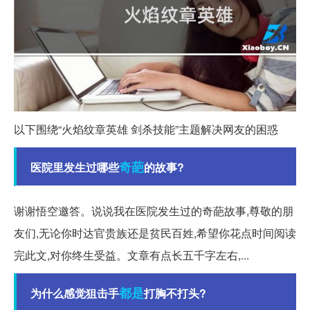
以下围绕“火焰纹章英雄 剑杀技能”主题解决网友的困惑
奇葩
医院里发生过哪些
的故事?
谢谢悟空邀答。说说我在医院发生过的奇葩故事,尊敬的朋
友们,无论你时达官贵族还是贫民百姓,希望你花点时间阅读
完此文,对你终生受益。文章有点长五千字左右,...
都是
为什么感觉狙击手
打胸不打头?