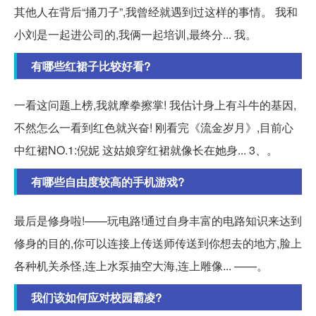
其他人在背后“捅刀子”,我曾经就遇到过这样的事情。 我和
小刘是一起进公司的,我俩一起培训,最终分... 我。
有哪些红裙子比较好看?
一看这问题上榜,我就摩拳擦掌! 我估计身上有斗牛的基因,
不然怎么一看到红色就兴奋! 刚看完《流金岁月》,目前心
中红裙NO.1:倪妮 这姑娘穿红裙就像长在她身... 3、。
有哪些自由度较高的手机游戏?
最后是修身啦!——玩电路!通过自身丰富的电路知识来达到
修身的目的,你可以连接上传送师传送到你想去的地方,脸上
各种机关杀怪,连上水泵抽空大海,连上雕像... ——。
我们该如何应对校园霸凌?