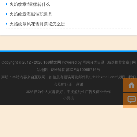
火焰纹章if露娜转什么
火焰纹章海贼转职道具
火焰纹章风花雪月祭坛怎么进
Copyright © 2012 - 2026
168酷文网
Powered by
网站分类目录
|
精选推荐文章
|
网
站地图
|
疑难解答
苏ICP备10065716号
声明：本站内容来自互联网，如信息有错误可发邮件到f_fb#foxmail.com说明，我们
会及时纠正，谢谢
本站仅为个人兴趣爱好，不接盈利性广告及商业合作
小男孩