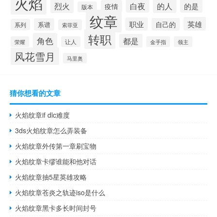
火焰
烈火
白夜
的人
的是
疫情
版本
纹章
英雄
职业
自己的
系谱
系列
索菲亚
转职
角色
都是
荣耀
让人
金手指
领主
风花雪月
马里奥
猜你想看的文章
火焰纹章if dlc难度
3ds火焰纹章怎么弄装备
火焰纹章外传第一章刷宝物
火焰纹章卡缪谁能和他对话
火焰纹章抽5星英雄攻略
火焰纹章苍炎之轨迹iso是什么
火焰纹章黑卡多长时间封号