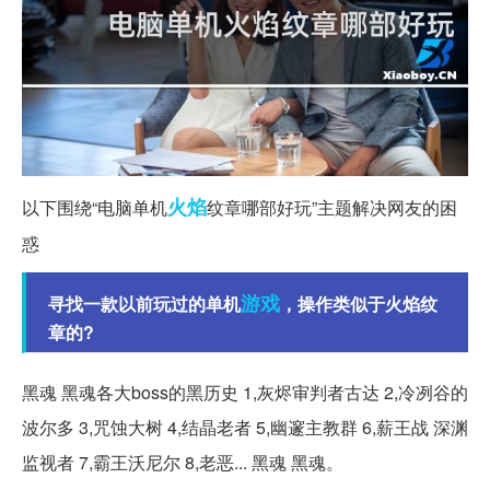
火焰
以下围绕“电脑单机
纹章哪部好玩”主题解决网友的困
惑
游戏
寻找一款以前玩过的单机
，操作类似于火焰纹
章的?
黑魂 黑魂各大boss的黑历史 1,灰烬审判者古达 2,冷冽谷的
波尔多 3,咒蚀大树 4,结晶老者 5,幽邃主教群 6,薪王战 深渊
监视者 7,霸王沃尼尔 8,老恶... 黑魂 黑魂。