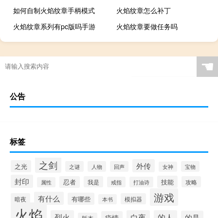
如何自制火焰纹章手柄模式
火焰纹章怎么补丁
火焰纹章系列有pc版吗手游
火焰纹章要做任务吗
☚
公告
标签
之剑
外传
之光
之谜
人物
回声
宝物
女神
封印
技能
忍者
我是
攻略
戒指
打油诗
属性
游戏
有什么
有哪些
暗夜
模拟器
本书
火焰
烈火
白夜
的人
的是
疫情
版本