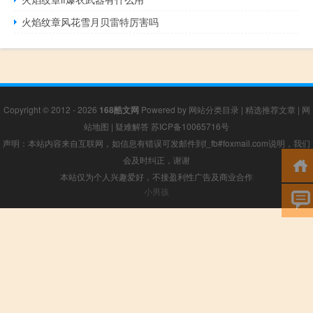
火焰纹章风花雪月贝雷特厉害吗
Copyright © 2012 - 2026
168酷文网
Powered by
网站分类目录
|
精选推荐文章
|
网
站地图
|
疑难解答
苏ICP备10065716号
声明：本站内容来自互联网，如信息有错误可发邮件到f_fb#foxmail.com说明，我们
会及时纠正，谢谢
本站仅为个人兴趣爱好，不接盈利性广告及商业合作
小男孩