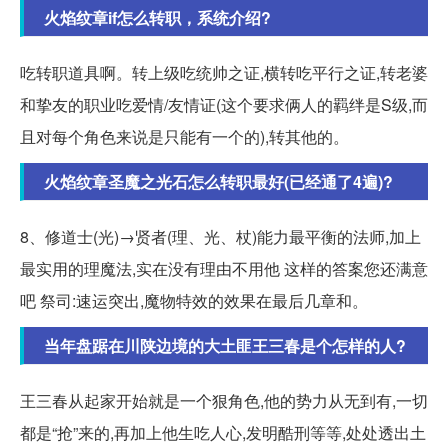
火焰纹章if怎么转职，系统介绍?
吃转职道具啊。转上级吃统帅之证,横转吃平行之证,转老婆
和挚友的职业吃爱情/友情证(这个要求俩人的羁绊是S级,而
且对每个角色来说是只能有一个的),转其他的。
火焰纹章圣魔之光石怎么转职最好(已经通了4遍)?
8、修道士(光)→贤者(理、光、杖)能力最平衡的法师,加上
最实用的理魔法,实在没有理由不用他 这样的答案您还满意
吧 祭司:速运突出,魔物特效的效果在最后几章和。
当年盘踞在川陕边境的大土匪王三春是个怎样的人?
王三春从起家开始就是一个狠角色,他的势力从无到有,一切
都是“抢”来的,再加上他生吃人心,发明酷刑等等,处处透出土