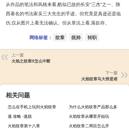
从作品的笔法和风格来看,酷似已故的长安“三杰”之一、陕
西著名的书法家吴三大先生的手迹。但究竟是真迹还是临
仿,仅从图片上看无法确认。但从章法上看,落款存。
网络标签：
纹章
统帅
转职
上一篇
火焰之纹章if怎么中断
下一篇
火焰纹章马大饼是谁
相关问题
怎么在手机上玩到火焰纹章
为什么火焰纹章产品那么多
逃 攻略 -逃脱
火焰纹章从哪里开始玩
火焰纹章第十八章
火焰纹章二周目怎么开