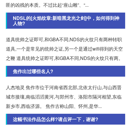
匪的凶残的本质。不过比起“座山雕”、“...
NDSL的[火焰纹章:新暗黑龙光之剑]中，如何得到神
人物?
道具统帅之证即可,和GBA不同,NDS的火纹只有两种转职
道具,一个是常见的统帅之证,另一个是通过wifi得到的天空
之鞭 道具统帅之证即可,和GBA不同,NDS的火纹只有两。
焦作出过哪些名人?
人杰地灵 焦作市位于河南省西北部,北依太行山,与山西晋
城市接壤,南临滔滔黄河,与郑州市、洛阳市隔河相望,东临
新乡市,西临济源。 焦作古称山阳、怀州,是华...
这幅书法作品怎么样?请点评一下，谢谢?