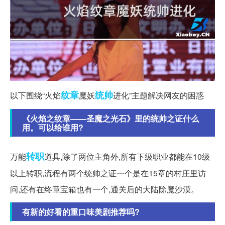
纹章
统帅
以下围绕“火焰
魔妖
进化”主题解决网友的困惑
《火焰之纹章——圣魔之光石》里的统帅之证什么
用。可以给谁用?
转职
万能
道具,除了两位主角外,所有下级职业都能在10级
以上转职,流程有两个统帅之证一个是在15章的村庄里访
问,还有在终章宝箱也有一个,通关后的大陆除魔沙漠。
有新的好看的重口味美剧推荐吗?