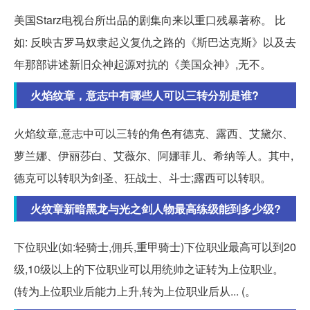
美国Starz电视台所出品的剧集向来以重口残暴著称。 比
如: 反映古罗马奴隶起义复仇之路的《斯巴达克斯》以及去
年那部讲述新旧众神起源对抗的《美国众神》,无不。
火焰纹章，意志中有哪些人可以三转分别是谁?
火焰纹章,意志中可以三转的角色有德克、露西、艾黛尔、
萝兰娜、伊丽莎白、艾薇尔、阿娜菲儿、希纳等人。其中,
德克可以转职为剑圣、狂战士、斗士;露西可以转职。
火纹章新暗黑龙与光之剑人物最高练级能到多少级?
下位职业(如:轻骑士,佣兵,重甲骑士)下位职业最高可以到20
级,10级以上的下位职业可以用统帅之证转为上位职业。
(转为上位职业后能力上升,转为上位职业后从... (。