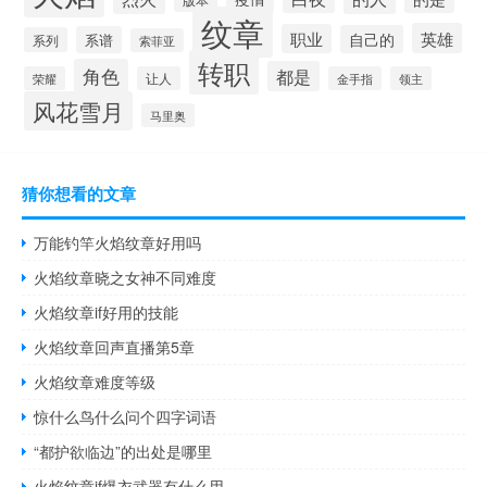
纹章
英雄
职业
自己的
系谱
系列
索菲亚
转职
角色
都是
荣耀
让人
金手指
领主
风花雪月
马里奥
猜你想看的文章
万能钓竿火焰纹章好用吗
火焰纹章晓之女神不同难度
火焰纹章if好用的技能
火焰纹章回声直播第5章
火焰纹章难度等级
惊什么鸟什么问个四字词语
“都护欲临边”的出处是哪里
火焰纹章if爆衣武器有什么用