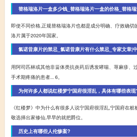
替格瑞洛片一盒多少钱_替格瑞洛片一盒的价格_替格瑞洛
即使不同价格,正规替格瑞洛片也都是成分明确、疗效确切的
洛片属于2020年国家。
氯诺昔康片的禁忌_氯诺昔康片有什么禁忌_专家文章|中国
用阿司匹林或其他非甾体类抗炎药后诱发哮喘、荨麻疹、
手术期疼痛的患者... 6。
为何许多人都说红楼梦宁国府很淫乱，具体有哪些表现
《红楼梦》中为什么有很多人说宁国府很淫乱,宁国府在桩
敬选择出家修仙,早早的就把爵位。
历史上有哪些人伦惨案?