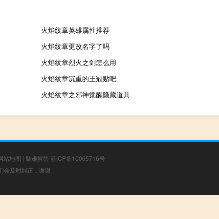
火焰纹章英雄属性推荐
火焰纹章更改名字了吗
火焰纹章烈火之剑怎么用
火焰纹章沉重的王冠贴吧
火焰纹章之邪神觉醒隐藏道具
网站地图
|
疑难解答
苏ICP备10065716号
，我们会及时纠正，谢谢