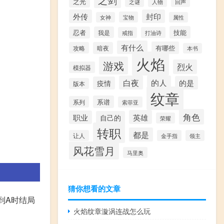
之光
之谜
人物
回声
外传
封印
宝物
女神
属性
技能
忍者
我是
戒指
打油诗
有什么
有哪些
攻略
暗夜
本书
火焰
游戏
烈火
模拟器
白夜
的人
的是
疫情
版本
纹章
系谱
系列
索菲亚
角色
英雄
职业
自己的
荣耀
转职
都是
让人
金手指
领主
风花雪月
马里奥
猜你想看的文章
到A时结局
火焰纹章漩涡连战怎么玩