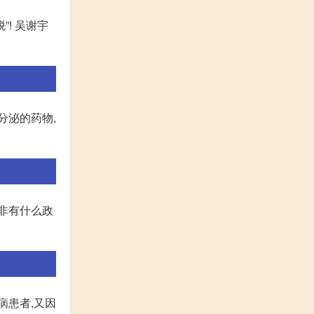
! 吴谢宇
分泌的药物,
非有什么政
病患者,又因