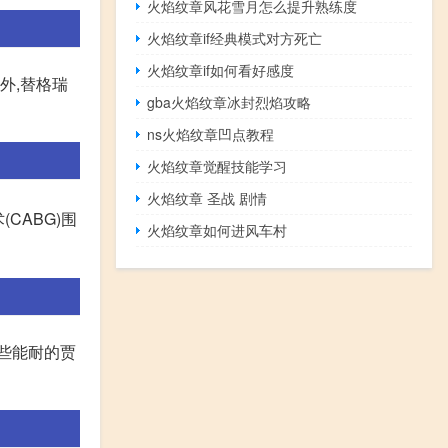
火焰纹章风花雪月怎么提升熟练度
火焰纹章if经典模式对方死亡
火焰纹章if如何看好感度
外,替格瑞
gba火焰纹章冰封烈焰攻略
ns火焰纹章凹点教程
火焰纹章觉醒技能学习
火焰纹章 圣战 剧情
CABG)围
火焰纹章如何进风车村
些能耐的贾