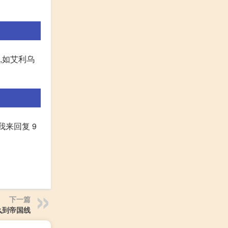
,如艾利乌
 我来回复 9
下一篇
么到帝国线