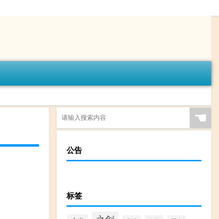
☚
公告
标签
之剑