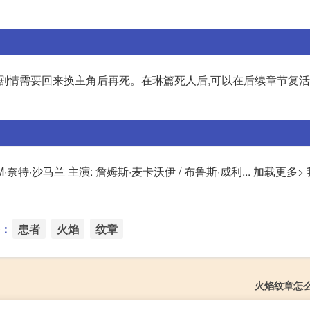
剧情需要回来换主角后再死。在琳篇死人后,可以在后续章节复活
·奈特·沙马兰 主演: 詹姆斯·麦卡沃伊 / 布鲁斯·威利... 加载更多>
：
患者
火焰
纹章
火焰纹章怎