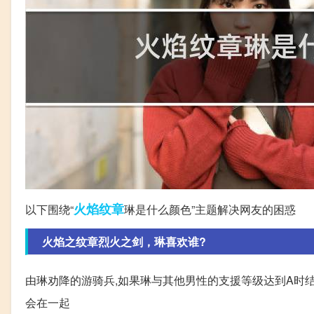
火焰
纹章
以下围绕“
琳是什么颜色”主题解决网友的困惑
火焰之纹章烈火之剑，琳喜欢谁?
由琳劝降的游骑兵,如果琳与其他男性的支援等级达到A时结
会在一起