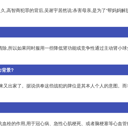
,高智商犯罪的背后,吴谢宇居然说:杀害母亲,是为了“帮妈妈解脱”
清除,所以如果同时服用一些降低肾功能或竞争性通过主动肾小球
力背景?
后来又出家了。据说供奉这些战犯的牌位是其本人个人的意图。而
抗血栓的作用,用于冠心病、急性心肌梗死、或者脑梗塞等心血管