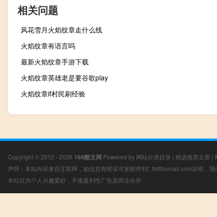
相关问题
风花雪月火焰纹章走什么线
火焰纹章有语言吗
最新火焰纹章手游下载
火焰纹章英雄老是要谷歌play
火焰纹章if村民刷经验
Copyright © 2012 - 2026
168酷文网
Powered by
网站分类目录
|
精选推荐文章
|
声明：本站内容来自互联网，如信息有错误可发邮件到f_fb#foxmail.com说明
本站仅为个人兴趣爱好，不接盈利性广告及商业合作