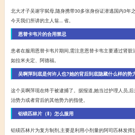
北大才子吴谢宇弑母,随身携带30多张身份证潜逃国内3年之久
今天我们所讲的主人翁... 省。
恩替卡韦片的合用禁忌
患者在服用恩替卡韦片期间,需注意恩替卡韦主要通过肾脏
如拉米夫定、阿德福。
吴啊萍到底是何许人也?她的背后到底隐藏什么样的势
这个吴啊萍现在终于被逮捕了。据报道,她当过护理人员,
治势力或者背后的其他势力的指使。
铝镁匹林片（Ⅱ）怎么服用
铝镁匹林片为复方制剂,主要是利用小剂量的阿司匹林发挥