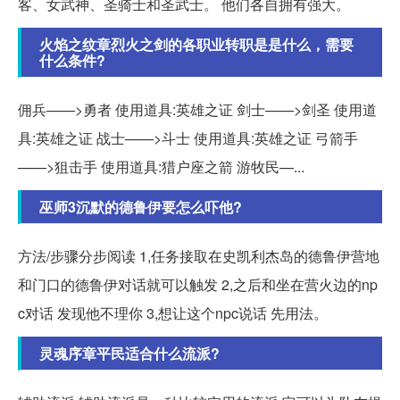
客、女武神、圣骑士和圣武士。 他们各自拥有强大。
火焰之纹章烈火之剑的各职业转职是是什么，需要
什么条件?
佣兵——>勇者 使用道具:英雄之证 剑士——>剑圣 使用道
具:英雄之证 战士——>斗士 使用道具:英雄之证 弓箭手
——>狙击手 使用道具:猎户座之箭 游牧民—...
巫师3沉默的德鲁伊要怎么吓他?
方法/步骤分步阅读 1,任务接取在史凯利杰岛的德鲁伊营地
和门口的德鲁伊对话就可以触发 2,之后和坐在营火边的np
c对话 发现他不理你 3,想让这个npc说话 先用法。
灵魂序章平民适合什么流派?