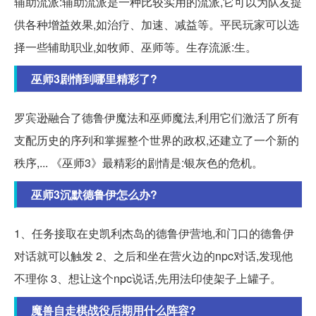
辅助流派:辅助流派是一种比较实用的流派,它可以为队友提
供各种增益效果,如治疗、加速、减益等。平民玩家可以选
择一些辅助职业,如牧师、巫师等。生存流派:生。
巫师3剧情到哪里精彩了?
罗宾逊融合了德鲁伊魔法和巫师魔法,利用它们激活了所有
支配历史的序列和掌握整个世界的政权,还建立了一个新的
秩序,... 《巫师3》最精彩的剧情是:银灰色的危机。
巫师3沉默德鲁伊怎么办?
1、任务接取在史凯利杰岛的德鲁伊营地,和门口的德鲁伊
对话就可以触发 2、之后和坐在营火边的npc对话,发现他
不理你 3、想让这个npc说话,先用法印使架子上罐子。
魔兽自走棋战役后期用什么阵容?