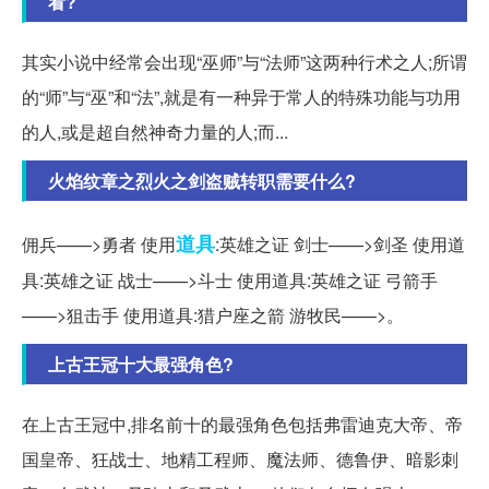
看?
其实小说中经常会出现“巫师”与“法师”这两种行术之人;所谓
的“师”与“巫”和“法”,就是有一种异于常人的特殊功能与功用
的人,或是超自然神奇力量的人;而...
火焰纹章之烈火之剑盗贼转职需要什么?
道具
佣兵——>勇者 使用
:英雄之证 剑士——>剑圣 使用道
具:英雄之证 战士——>斗士 使用道具:英雄之证 弓箭手
——>狙击手 使用道具:猎户座之箭 游牧民——>。
上古王冠十大最强角色?
在上古王冠中,排名前十的最强角色包括弗雷迪克大帝、帝
国皇帝、狂战士、地精工程师、魔法师、德鲁伊、暗影刺