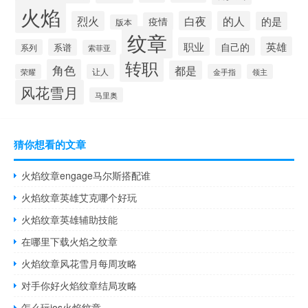
火焰
烈火
白夜
的人
的是
疫情
版本
纹章
英雄
职业
自己的
系谱
系列
索菲亚
转职
角色
都是
荣耀
让人
金手指
领主
风花雪月
马里奥
猜你想看的文章
火焰纹章engage马尔斯搭配谁
火焰纹章英雄艾克哪个好玩
火焰纹章英雄辅助技能
在哪里下载火焰之纹章
火焰纹章风花雪月每周攻略
对手你好火焰纹章结局攻略
怎么玩ios火焰纹章