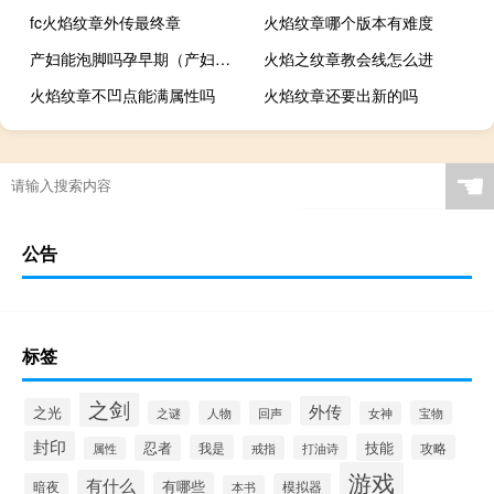
fc火焰纹章外传最终章
火焰纹章哪个版本有难度
产妇能泡脚吗孕早期（产妇能泡脚吗）
火焰之纹章教会线怎么进
火焰纹章不凹点能满属性吗
火焰纹章还要出新的吗
☚
公告
标签
之剑
外传
之光
之谜
人物
回声
宝物
女神
封印
技能
忍者
我是
攻略
戒指
打油诗
属性
游戏
有什么
有哪些
暗夜
模拟器
本书