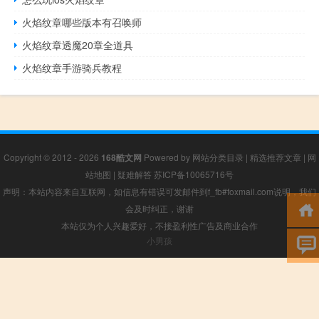
火焰纹章哪些版本有召唤师
火焰纹章透魔20章全道具
火焰纹章手游骑兵教程
Copyright © 2012 - 2026
168酷文网
Powered by
网站分类目录
|
精选推荐文章
|
网
站地图
|
疑难解答
苏ICP备10065716号
声明：本站内容来自互联网，如信息有错误可发邮件到f_fb#foxmail.com说明，我们
会及时纠正，谢谢
本站仅为个人兴趣爱好，不接盈利性广告及商业合作
小男孩