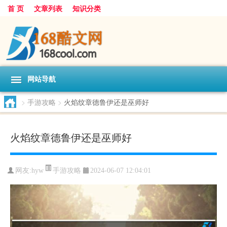
首 页
文章列表
知识分类
网站导航
>
手游攻略
>
火焰纹章德鲁伊还是巫师好
火焰纹章德鲁伊还是巫师好
手游攻略
网友:
hyw
2024-06-07 12:04:01