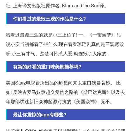
社: 上海译文出版社原作名: Klara and the Sun译。
你们看过的最毁三观的作品是什么?
我看过最毁三观的就是小三上位了! 一、《一帘幽梦》 话
说小安当初都看了些什么,现在看看琼瑶剧真的是三观尽毁
呀,小三有才气、楚楚可怜惹人爱,就连毁了人家的...
有新的好看的重口味美剧推荐吗?
美国Starz电视台所出品的剧集向来以重口残暴著称。 比
如: 反映古罗马奴隶起义复仇之路的《斯巴达克斯》以及去
年那部讲述新旧众神起源对抗的《美国众神》,无不。
最让你震惊的app有哪些?
用了这几个软件你会直呼相见恨晚!而且百用不腻,舍不得卸