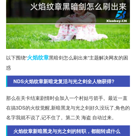
火焰
纹章
以下围绕“
黑暗剑怎么刷出来”主题解决网友的困
惑
NDS火焰纹章新暗龙复活与光之剑全人物获得?
那么在关卡结束剧情时会加入一个村姑弓箭手。最近一直
在搞3DS的火纹觉醒,新暗黑龙与光之剑好久没玩了,角色的
名字我就不说了,记不住了。第二关 海盗 自动过来。
火焰纹章新暗黑龙与光之剑的转职，都能转成什么