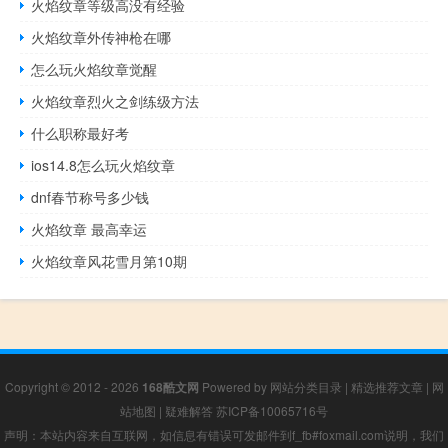
火焰纹章等级高没有经验
火焰纹章外传神枪在哪
怎么玩火焰纹章觉醒
火焰纹章烈火之剑练级方法
什么职称最好考
ios14.8怎么玩火焰纹章
dnf春节称号多少钱
火焰纹章 最高幸运
火焰纹章风花雪月第10期
Copyright © 2012 - 2026
168酷文网
Powered by
网站分类目录
|
精选推荐文章
|
网
站地图
|
疑难解答
苏ICP备10065716号
声明：本站内容来自互联网，如信息有错误可发邮件到f_fb#foxmail.com说明，我们