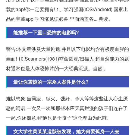
载的app!你一定要拥有! 1、学习强国(iOS/Android) 国家出
品的宝藏app!学习涨见识必备!里面涵盖各... 典读。
能推荐一下重口恐怖的电影吗?
警告:本文章涉及大量剧透,并且以下电影均含有极度血腥的
画面! 10.Scanners(1981)夺命凶灵/扫描人 超自然能力的题
材通常也是人体恐怖片的一大经典流派。当然,。
最让你震惊的一宗杀人案件是什么?
难以想象,当霸凌、纵火、强奸、杀人等等这些让人心生厌
恶的词语,一次又一次和那些本应天真烂漫的孩子们连在了
一起,你还愿意用“他只是个孩子”这个理由为此辩。
女大学生黄某某遗骸被发现，她为何要孤身一人去