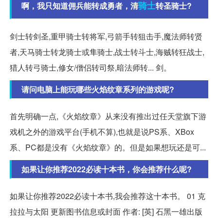
骑士
啊，我只知道佣兵能转成勇者，清
转圣骑士?
剑士转剑圣,重甲骑士转将军,弓箭手转狙击手,魔法师转贤
者,天马骑士转龙骑士或隼骑士,战士转斗士,海贼转狂战士,
猎人转弓骑士,修女/僧侣转司祭,暗法师转... 剑。
请问电脑上能玩哪些火焰纹章系列的游戏呢?
首先明确一点,《火焰纹章》从来没有推出过任天堂旗下游
戏机之外的游戏平台(手机不算),也就是说PS系、XBox
系、PC都是没有《火焰纹章》的。但是如果想玩还是可...
如果让你推荐2022必读十本书，你会推荐什么呢?
如果让你推荐2022必读十本书,我会推荐这十本书。 01 克
拉拉与太阳 更新图书信息或封面 作者: [英] 石黑一雄出版