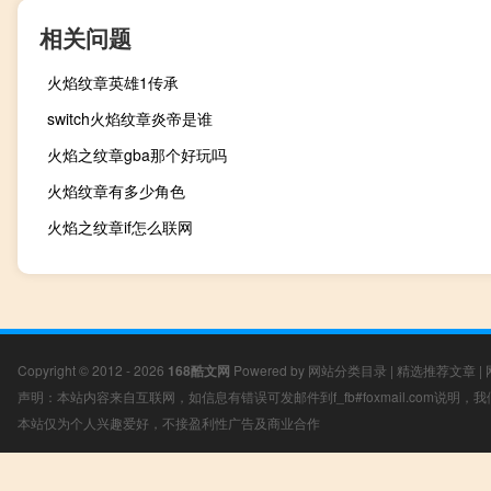
相关问题
火焰纹章英雄1传承
switch火焰纹章炎帝是谁
火焰之纹章gba那个好玩吗
火焰纹章有多少角色
火焰之纹章if怎么联网
Copyright © 2012 - 2026
168酷文网
Powered by
网站分类目录
|
精选推荐文章
|
声明：本站内容来自互联网，如信息有错误可发邮件到f_fb#foxmail.com说明
本站仅为个人兴趣爱好，不接盈利性广告及商业合作