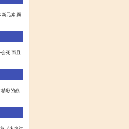
多新元素,而
会死,而且
有精彩的战
推荐《火焰纹