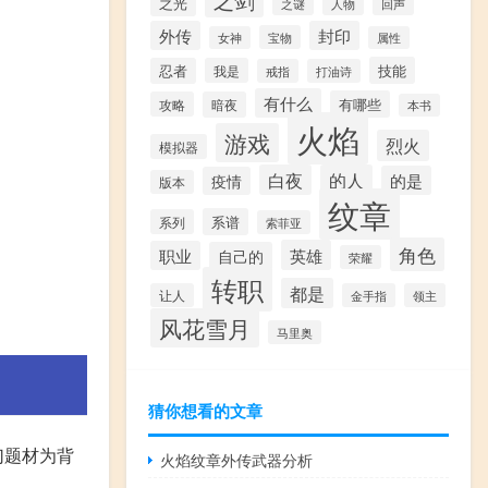
之光
之谜
人物
回声
外传
封印
宝物
女神
属性
技能
忍者
我是
戒指
打油诗
有什么
有哪些
攻略
暗夜
本书
火焰
游戏
烈火
模拟器
白夜
的人
的是
疫情
版本
纹章
系谱
系列
索菲亚
角色
英雄
职业
自己的
荣耀
转职
都是
让人
金手指
领主
风花雪月
马里奥
猜你想看的文章
幻题材为背
火焰纹章外传武器分析