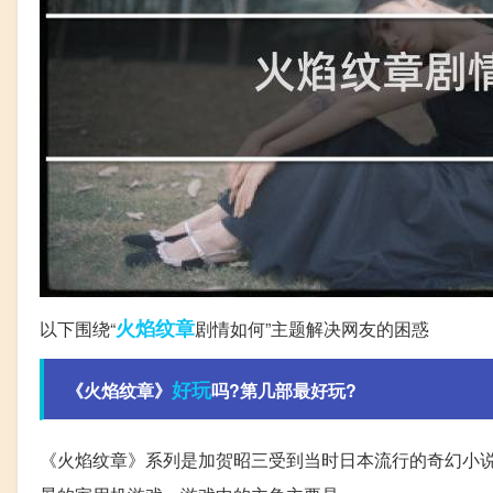
火焰
纹章
以下围绕“
剧情如何”主题解决网友的困惑
好玩
《火焰纹章》
吗?第几部最好玩?
《火焰纹章》系列是加贺昭三受到当时日本流行的奇幻小