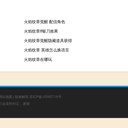
火焰纹章觉醒 配信角色
火焰纹章if银刀效果
火焰纹章觉醒隐藏道具获得
火焰纹章 英雄怎么换语言
火焰纹章在哪玩
网站地图
|
疑难解答
苏ICP备10065716号
，我们会及时纠正，谢谢