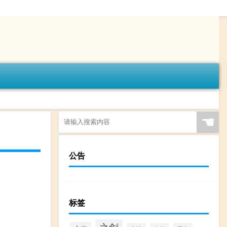
☚
公告
标签
之剑