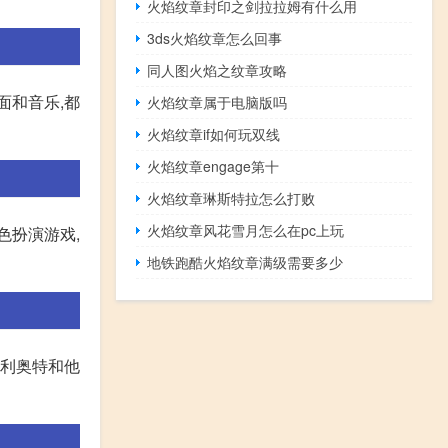
火焰纹章封印之剑拉拉姆有什么用
3ds火焰纹章怎么回事
同人图火焰之纹章攻略
面和音乐,都
火焰纹章属于电脑版吗
火焰纹章if如何玩双线
火焰纹章engage第十
火焰纹章琳斯特拉怎么打败
火焰纹章风花雪月怎么在pc上玩
色扮演游戏,
地铁跑酷火焰纹章满级需要多少
艾利奥特和他