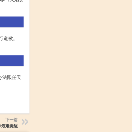
先行道歉。
办法跟任天
下一篇
章最难觉醒