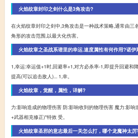
火焰纹章封印之剑什么是3角攻击?
在火焰纹章封印之剑中,3角攻击是一种战术策略,通常由
角形的攻击范围,以最大化伤害。
火焰纹章之圣战系谱里的幸运.速度属性有何作用?诺伊
1,幸运:幸运值+1时,回避率+1,对方必杀率-1,即提升回避和
提高(可以追击敌人)... 1,幸。
火焰纹章，觉醒，属性，详解?
力:影响造成的物理伤害 防:影响收到的物理伤害 魔力:影响
+武器相克修正)*特效 受。
火焰纹章圣邪的意志最后一关怎么打，哪个龙魔神太厉