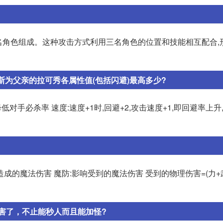
三名角色组成。这种攻击方式利用三名角色的位置和技能相互配合,
斯为父亲的拉可秀各属性值(包括闪避)最高多少?
降低对手必杀率 速度:速度+1时,回避+2,攻击速度+1,即回避率上
造成的魔法伤害 魔防:影响受到的魔法伤害 受到的物理伤害=(力+
害了，不止能秒人而且能加怪?