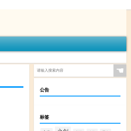
☚
公告
标签
之剑