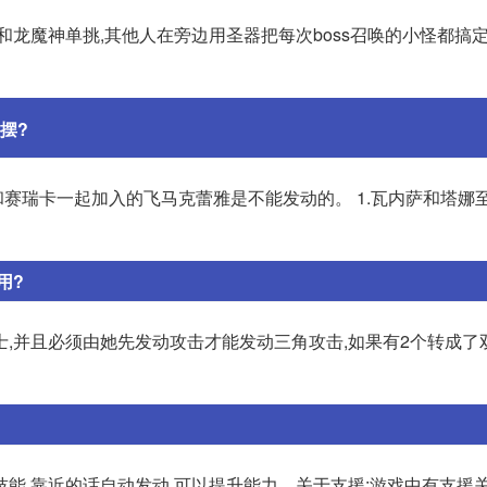
和龙魔神单挑,其他人在旁边用圣器把每次boss召唤的小怪都搞定
摆?
而和赛瑞卡一起加入的飞马克蕾雅是不能发动的。 1.瓦内萨和塔娜
用?
士,并且必须由她先发动攻击才能发动三角攻击,如果有2个转成了
能,靠近的话自动发动,可以提升能力。关于支援:游戏中有支援关