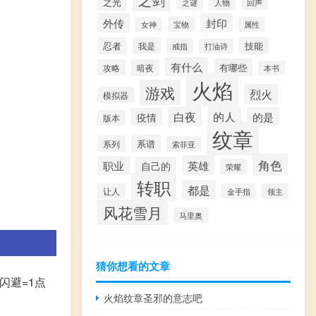
之光
之谜
人物
回声
外传
封印
宝物
女神
属性
技能
忍者
我是
戒指
打油诗
有什么
有哪些
攻略
暗夜
本书
火焰
游戏
烈火
模拟器
白夜
的人
的是
疫情
版本
纹章
系谱
系列
索菲亚
角色
英雄
职业
自己的
荣耀
转职
都是
让人
金手指
领主
风花雪月
马里奥
猜你想看的文章
闪避=1点
火焰纹章圣邪的意志吧