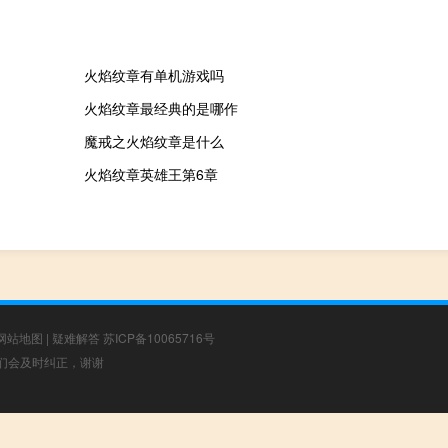
火焰纹章有单机游戏吗
火焰纹章最经典的是哪作
魔戒之火焰纹章是什么
火焰纹章英雄王第6章
网站地图
|
疑难解答
苏ICP备10065716号
，我们会及时纠正，谢谢