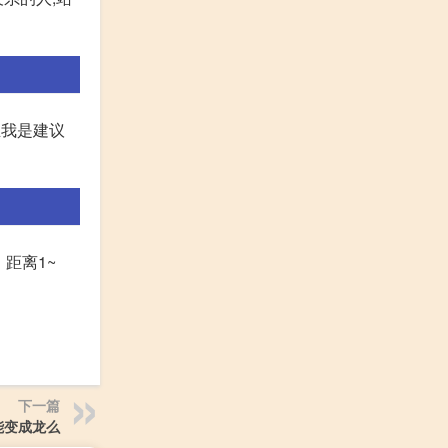
正我是建议
、距离1~
下一篇
能变成龙么