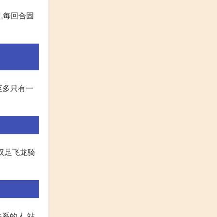
,每回合固
至多只有一
双足飞龙骑
系的人,站