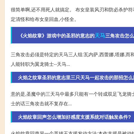
很简单啊,还不用死人就搞定。 布女皇装风刃和防必杀护符
定清怪和给布女皇回血,小怪全。
天马
《火焰纹章》游戏中的圣邪的意志的
三角攻击怎么
三角攻击必须是特定的天马三人组:瓦内萨,西蕾娜,塔娜,
人能转职为翼龙骑士--天马...
火焰之纹章圣邪的意志里三只天马一起攻击的那招怎么
意的是,圣魔中的三天马中最多只能有一个转成双足飞龙骑
士的话三角攻击就不复存在...
火焰纹章回声怎么增加好感度支援系统对话触发条件?
火焰纹章回声另一个英雄王支援发动方法:本作支援是被动技