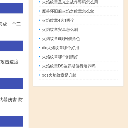
火焰纹章圣光之战作弊码怎么用
魔兽怀旧服火焰之纹章怎么拿
火焰纹章4选1哪个
形成一个三
火焰纹章安卓怎么刷
火焰纹章if联网借角色
dlc火焰纹章哪个好用
火焰纹章哪个剧情好
升,攻击速度
火焰纹章DS达罗斯值得培养吗
3ds火焰纹章是几帧
武器伤害-防