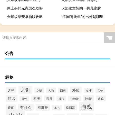
网上买的元宵怎么吃好
火焰纹章契约一共几张牌
火焰纹章安卓新版攻略
“不同鸣跃年”的出处是哪里
☚
公告
标签
之剑
外传
之光
之谜
人物
回声
宝物
女神
封印
技能
忍者
我是
攻略
戒指
打油诗
属性
游戏
有什么
有哪些
暗夜
模拟器
本书