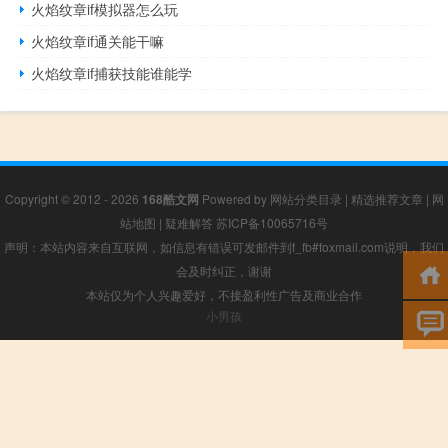
火焰纹章if模拟器怎么玩
火焰纹章if通关能干嘛
火焰纹章if捕获技能谁能学
Copyright © 2012 - 2026
168酷文网
Powered by
网站分类目录
|
精选推荐文章
|
网
站地图
|
疑难解答
苏ICP备10065716号
声明：本站内容来自互联网，如信息有错误可发邮件到f_fb#foxmail.com说明，我们
会及时纠正，谢谢
本站仅为个人兴趣爱好，不接盈利性广告及商业合作
小男孩