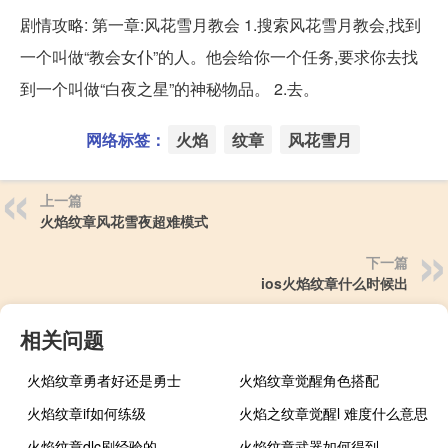
剧情攻略: 第一章:风花雪月教会 1.搜索风花雪月教会,找到
一个叫做“教会女仆”的人。他会给你一个任务,要求你去找
到一个叫做“白夜之星”的神秘物品。 2.去。
网络标签：
火焰
纹章
风花雪月
上一篇
火焰纹章风花雪夜超难模式
下一篇
ios火焰纹章什么时候出
相关问题
火焰纹章勇者好还是勇士
火焰纹章觉醒角色搭配
火焰纹章if如何练级
火焰之纹章觉醒l 难度什么意思
火焰纹章dlc刷经验的
火焰纹章武器如何得到