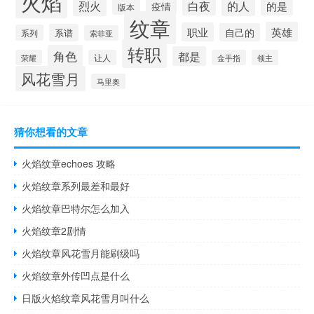
火焰
烈火
白夜
的人
的是
疫情
版本
纹章
英雄
职业
自己的
系谱
系列
索菲亚
转职
角色
都是
荣耀
让人
金手指
领主
风花雪月
马里奥
猜你想看的文章
火焰纹章echoes 攻略
火焰纹章系列最差和最好
火焰纹章巴特尔怎么加入
火焰纹章2剧情
火焰纹章风花雪月能刷级吗
火焰纹章外传凹点是什么
日版火焰纹章风花雪月叫什么