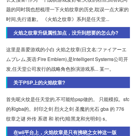
题的同时我也想梳理一下火焰纹章的历史,耽误一点大家的
时间,先行道歉。 《火焰之纹章》系列是任天堂...
火焰之纹章升级属性加点，没升到想要的怎么办?
这里是喜爱游戏的小白 火焰之纹章(日文名:ファイアーエ
ムブレム,英语:Fire Emblem),是Intelligent Systems公司开
发,任天堂公司发行的战略角色扮演游戏系... 某一。
关于PSP上的火焰纹章?
首先呢火纹是任天堂的,不可能给psp做的。 只能模拟。sfc
的和gba的。封印之剑 烈火之剑 圣魔的光石 gba 的 776
纹章之谜 外传 系谱 和 初代(暗黑龙和光明剑) s。
在wii平台上，火焰纹章是只有拂晓之女神这一版