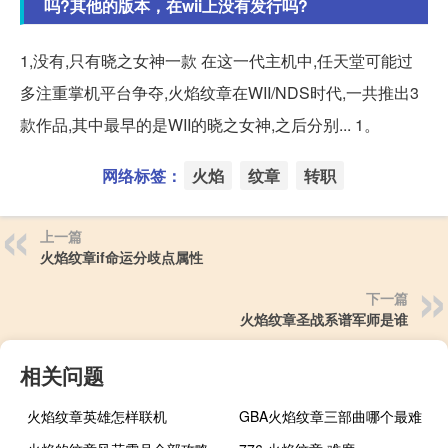
吗?其他的版本，在wii上没有发行吗?
1,没有,只有晓之女神一款 在这一代主机中,任天堂可能过
多注重掌机平台争夺,火焰纹章在WII/NDS时代,一共推出3
款作品,其中最早的是WII的晓之女神,之后分别... 1。
网络标签：
火焰
纹章
转职
上一篇
火焰纹章if命运分歧点属性
下一篇
火焰纹章圣战系谱军师是谁
相关问题
火焰纹章英雄怎样联机
GBA火焰纹章三部曲哪个最难