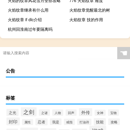
火焰的纹章风花雪月全部攻略
776 火焰纹章 难度
火焰纹章继承有什么用
火焰纹章觉醒最北的树
火焰纹章 if dlc介绍
火焰纹章 技的作用
杭州回淮南过年要隔离吗
☚
公告
标签
之剑
外传
之光
之谜
人物
回声
宝物
女神
封印
技能
忍者
我是
攻略
戒指
打油诗
属性