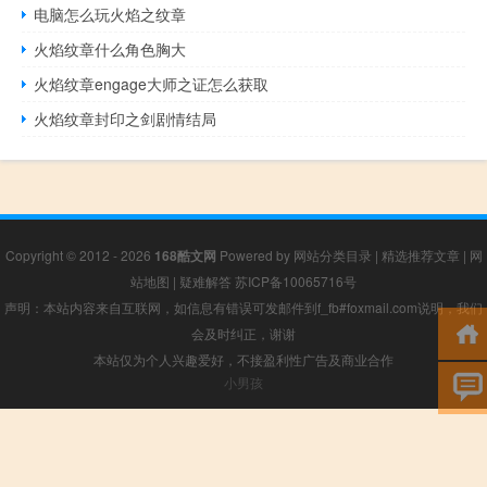
电脑怎么玩火焰之纹章
火焰纹章什么角色胸大
火焰纹章engage大师之证怎么获取
火焰纹章封印之剑剧情结局
Copyright © 2012 - 2026
168酷文网
Powered by
网站分类目录
|
精选推荐文章
|
网
站地图
|
疑难解答
苏ICP备10065716号
声明：本站内容来自互联网，如信息有错误可发邮件到f_fb#foxmail.com说明，我们
会及时纠正，谢谢
本站仅为个人兴趣爱好，不接盈利性广告及商业合作
小男孩