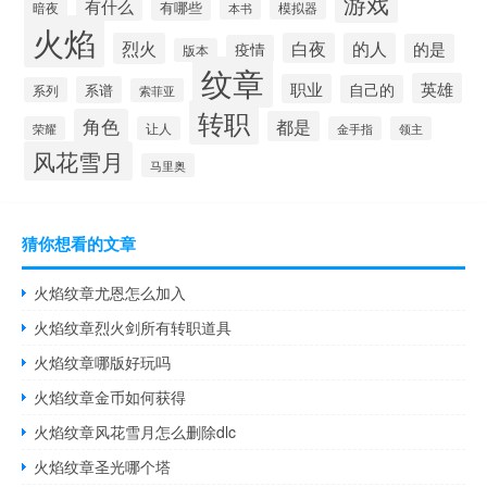
游戏
有什么
有哪些
暗夜
模拟器
本书
火焰
烈火
白夜
的人
的是
疫情
版本
纹章
英雄
职业
自己的
系谱
系列
索菲亚
转职
角色
都是
荣耀
让人
金手指
领主
风花雪月
马里奥
猜你想看的文章
火焰纹章尤恩怎么加入
火焰纹章烈火剑所有转职道具
火焰纹章哪版好玩吗
火焰纹章金币如何获得
火焰纹章风花雪月怎么删除dlc
火焰纹章圣光哪个塔