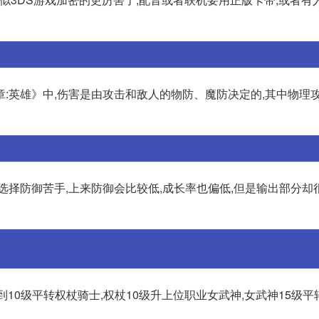
:英雄》中,伤害是由攻击和敌人的物防、魔防决定的,其中物理
选择防御苦手,上来防御会比较低,成长率也偏低,但是输出部分却
到10级平转权杖骑士,权杖10级升上位职业女武神,女武神15级