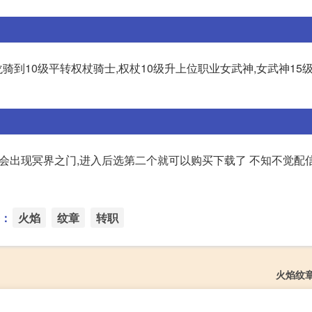
龙骑到10级平转权杖骑士,权杖10级升上位职业女武神,女武神15
图上会出现冥界之门,进入后选第二个就可以购买下载了 不知不觉配
：
火焰
纹章
转职
火焰纹