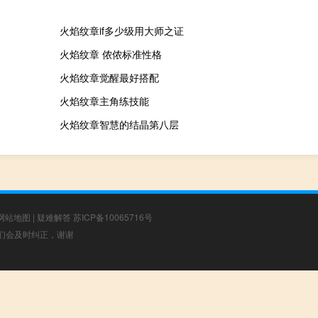
火焰纹章if多少级用大师之证
火焰纹章 侬侬标准性格
火焰纹章觉醒最好搭配
火焰纹章主角练技能
火焰纹章智慧的结晶第八层
网站地图
|
疑难解答
苏ICP备10065716号
，我们会及时纠正，谢谢