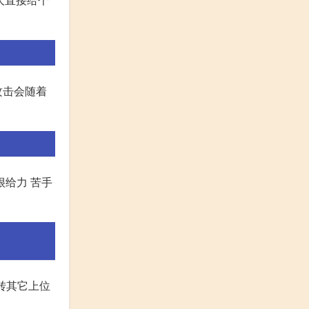
攻击会随着
很给力 苦手
平转其它上位