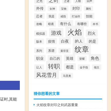
之光
之谜
人物
回声
外传
封印
宝物
女神
属性
技能
忍者
我是
戒指
打油诗
有什么
有哪些
攻略
暗夜
本书
火焰
游戏
烈火
模拟器
白夜
的人
的是
疫情
版本
纹章
系谱
系列
索菲亚
角色
英雄
职业
自己的
荣耀
转职
都是
让人
金手指
领主
风花雪月
马里奥
猜你想看的文章
证时,其能
火焰纹章封印之剑武器重量