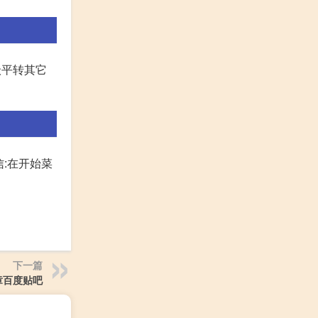
级平转其它
信:在开始菜
下一篇
章百度贴吧