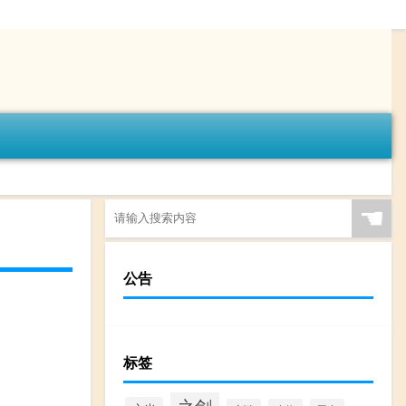
☚
公告
标签
之剑