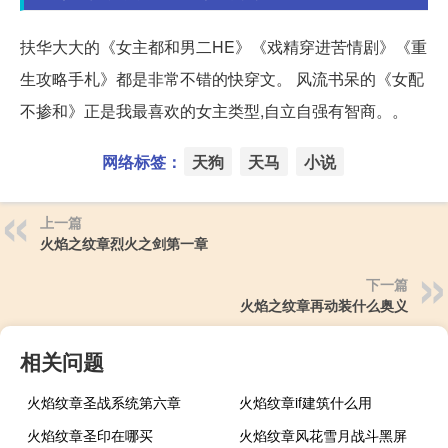
扶华大大的《女主都和男二HE》《戏精穿进苦情剧》《重
生攻略手札》都是非常不错的快穿文。 风流书呆的《女配
不掺和》正是我最喜欢的女主类型,自立自强有智商。。
网络标签：
天狗
天马
小说
上一篇
火焰之纹章烈火之剑第一章
下一篇
火焰之纹章再动装什么奥义
相关问题
火焰纹章圣战系统第六章
火焰纹章if建筑什么用
火焰纹章圣印在哪买
火焰纹章风花雪月战斗黑屏