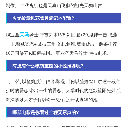
制作。 二代鬼彻也是天狗山飞彻的祖先天狗山古。
火焰纹章风花雪月笔记本配置?
天马
职业圣
骑士,特技剑术LV5,剑回避+20,鬼神一击,飞燕
一击,警戒姿态+,战技三角攻击,剑舞,魔物斩击。装备推荐
妖刀阿修罗+,回避戒指。 职业圣天马骑士,特技剑术。
有没有什么破镜重圆的小说推荐呢?
1、《何以笙箫默》 作者:顾漫 《何以笙箫默》讲述一段年
少时的爱恋,牵出一生的爱恋。大学时代的赵默笙阳光灿烂,
对法学系大才子何以琛一见倾心,开朗直率的她...
哪部电影是你看过全程无尿点的?