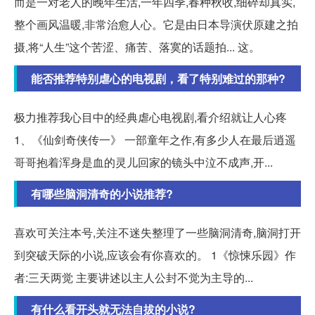
而是一对老人的晚年生活,一年四季,春种秋收,细碎却真实,
整个画风温暖,非常治愈人心。它是由日本导演伏原建之拍
摄,将“人生”这个苦涩、痛苦、落寞的话题拍... 这。
能否推荐特别虐心的电视剧，看了特别难过的那种?
极力推荐我心目中的经典虐心电视剧,看介绍就让人心疼
1、《仙剑奇侠传一》 一部童年之作,有多少人在最后逍遥
哥哥抱着浑身是血的灵儿回家的镜头中泣不成声,开...
有哪些脑洞清奇的小说推荐?
喜欢可关注本号,关注不迷失整理了一些脑洞清奇,脑洞打开
到突破天际的小说,应该会有你喜欢的。 1《惊悚乐园》作
者:三天两觉 主要讲述以主人公封不觉为主导的...
有什么看开头就无法自拔的小说?