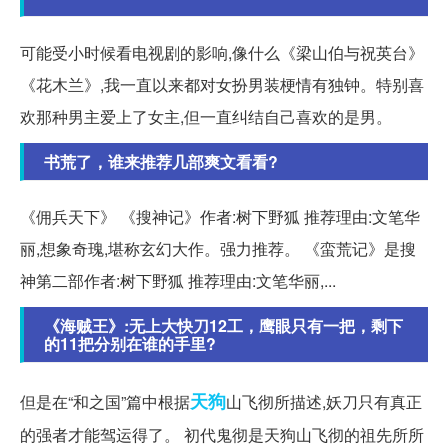
可能受小时候看电视剧的影响,像什么《梁山伯与祝英台》
《花木兰》,我一直以来都对女扮男装梗情有独钟。特别喜
欢那种男主爱上了女主,但一直纠结自己喜欢的是男。
书荒了，谁来推荐几部爽文看看?
《佣兵天下》 《搜神记》作者:树下野狐 推荐理由:文笔华
丽,想象奇瑰,堪称玄幻大作。强力推荐。 《蛮荒记》是搜
神第二部作者:树下野狐 推荐理由:文笔华丽,...
《海贼王》:无上大快刀12工，鹰眼只有一把，剩下
的11把分别在谁的手里?
天狗
但是在“和之国”篇中根据
山飞彻所描述,妖刀只有真正
的强者才能驾运得了。 初代鬼彻是天狗山飞彻的祖先所所