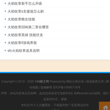
火焰纹章新手怎么升级
火焰纹章s支援值怎么刷
火焰纹章晓女技能
火焰纹章回响第二章在哪里
火焰纹章英雄 技能伏龙
火焰纹章if游戏界面
sfc火焰纹章道具说明
Copyright © 2012 - 2026
168酷文网
Powered by
网站分类目录
|
精选推荐文章
|
网
站地图
|
疑难解答
苏ICP备10065716号
声明：本站内容来自互联网，如信息有错误可发邮件到f_fb#foxmail.com说明，我们
会及时纠正，谢谢
本站仅为个人兴趣爱好，不接盈利性广告及商业合作
小男孩