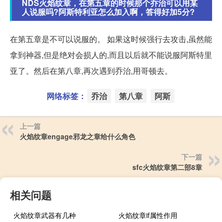
NDS火焰纹章，在第五章的时候那个乔治可以用某
人说服吗?阿斯特利亚怎么加入啊，答得好加5分?
在第五章是不可以说服的。 如果这时候强行去攻击,虽然能
拿到神器,但是绝对会损人的,而且以后就不能说服阿斯特里
亚了。然后在第八章,再次遇到乔治,用哥顿去。
网络标签：
乔治
第八章
阿斯
上一篇
火焰纹章engage邪龙之章给什么角色
下一篇
sfc火焰纹章第二部8章
相关问题
火焰纹章武器有几种
火焰纹章if属性作用