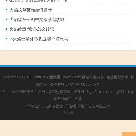
火焰纹章英雄如何换号
火焰纹章圣剑中文版系谱攻略
火焰纹章if女仆怎么转职
fc火焰纹章外传职业哪个好玩吗
Copyright © 2012 - 2026
168酷文网
Powered by
网站分类目录
|
精选推荐文章
|
网
站地图
|
疑难解答
苏ICP备10065716号
声明：本站内容来自互联网，如信息有错误可发邮件到f_fb#foxmail.com说明，我们
会及时纠正，谢谢
本站仅为个人兴趣爱好，不接盈利性广告及商业合作
小男孩