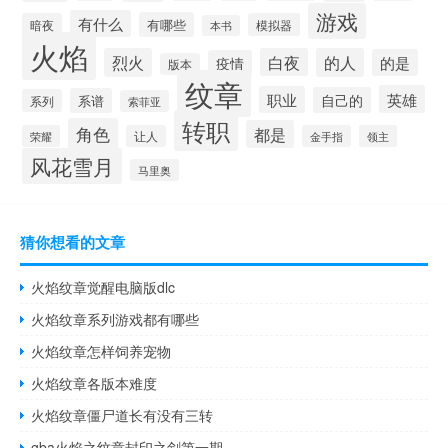
游戏
有什么
有哪些
暗夜
模拟器
本书
火焰
烈火
白夜
的人
的是
疫情
版本
纹章
英雄
职业
自己的
系谱
系列
索菲亚
转职
角色
都是
荣耀
让人
金手指
领主
风花雪月
马里奥
猜你想看的文章
火焰纹章觉醒电脑版dlc
火焰纹章系列游戏都有哪些
火焰纹章怎样饲养宠物
火焰纹章各版本难度
火焰纹章僵尸道长有没有三转
gba火焰之纹章封印之剑第一期