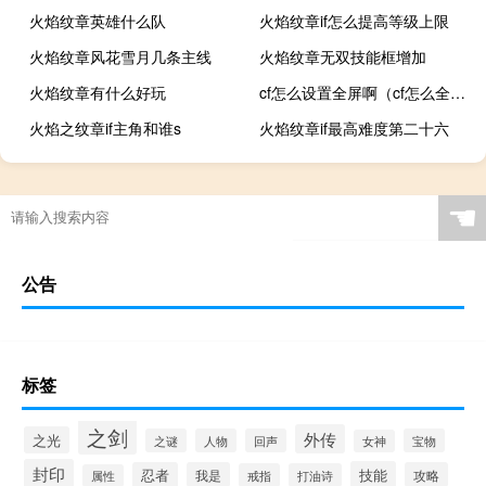
火焰纹章英雄什么队
火焰纹章if怎么提高等级上限
火焰纹章风花雪月几条主线
火焰纹章无双技能框增加
火焰纹章有什么好玩
cf怎么设置全屏啊（cf怎么全屏）
火焰之纹章if主角和谁s
火焰纹章if最高难度第二十六
☚
公告
标签
之剑
外传
之光
之谜
人物
回声
宝物
女神
封印
技能
忍者
我是
攻略
戒指
打油诗
属性