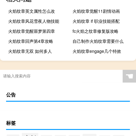
火焰纹章英文属性怎么改
火焰纹章觉醒11剧情动画
火焰纹章风花雪夜人物技能
火焰纹章 if 职业技能搭配
火焰纹章觉醒噩梦第四章
fc火焰之纹章修复版攻略
火焰纹章回声第4章攻略
自己制作火焰纹章需要什么
火焰纹章无双 如何多人
火焰纹章engage几个特效
☚
公告
标签