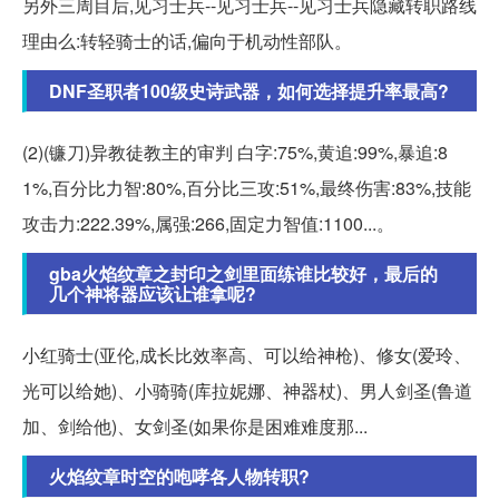
另外三周目后,见习士兵--见习士兵--见习士兵隐藏转职路线
理由么:转轻骑士的话,偏向于机动性部队。
DNF圣职者100级史诗武器，如何选择提升率最高?
(2)(镰刀)异教徒教主的审判 白字:75%,黄追:99%,暴追:8
1%,百分比力智:80%,百分比三攻:51%,最终伤害:83%,技能
攻击力:222.39%,属强:266,固定力智值:1100...。
gba火焰纹章之封印之剑里面练谁比较好，最后的
几个神将器应该让谁拿呢?
小红骑士(亚伦,成长比效率高、可以给神枪)、修女(爱玲、
光可以给她)、小骑骑(库拉妮娜、神器杖)、男人剑圣(鲁道
加、剑给他)、女剑圣(如果你是困难难度那...
火焰纹章时空的咆哮各人物转职?