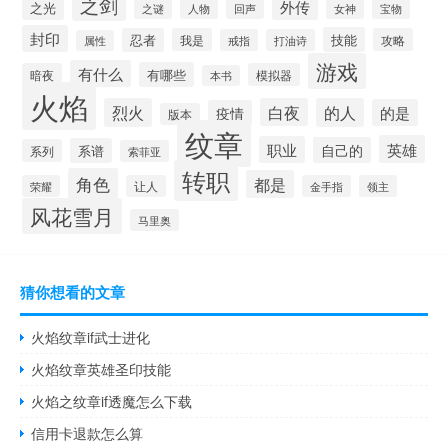
之剑
外传
之光
之谜
人物
回声
宝物
女神
封印
技能
忍者
我是
攻略
戒指
打油诗
属性
游戏
有什么
有哪些
暗夜
模拟器
本书
火焰
烈火
白夜
的人
的是
疫情
版本
纹章
英雄
职业
自己的
系谱
系列
索菲亚
转职
角色
都是
荣耀
让人
金手指
领主
风花雪月
马里奥
猜你想看的文章
火焰纹章if武士进化
火焰纹章英雄圣印技能
火焰之纹章if透魔怎么下载
信用卡退款怎么算