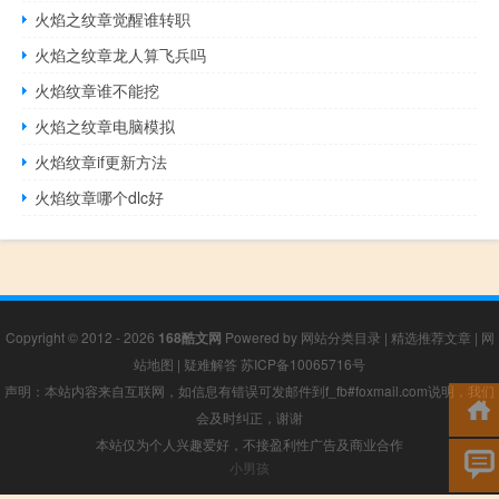
火焰之纹章觉醒谁转职
火焰之纹章龙人算飞兵吗
火焰纹章谁不能挖
火焰之纹章电脑模拟
火焰纹章if更新方法
火焰纹章哪个dlc好
Copyright © 2012 - 2026
168酷文网
Powered by
网站分类目录
|
精选推荐文章
|
网
站地图
|
疑难解答
苏ICP备10065716号
声明：本站内容来自互联网，如信息有错误可发邮件到f_fb#foxmail.com说明，我们
会及时纠正，谢谢
本站仅为个人兴趣爱好，不接盈利性广告及商业合作
小男孩