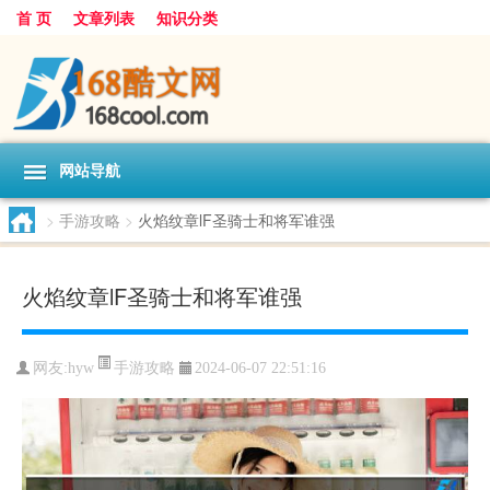
首 页
文章列表
知识分类
网站导航
>
手游攻略
>
火焰纹章lF圣骑士和将军谁强
火焰纹章lF圣骑士和将军谁强
手游攻略
网友:
hyw
2024-06-07 22:51:16