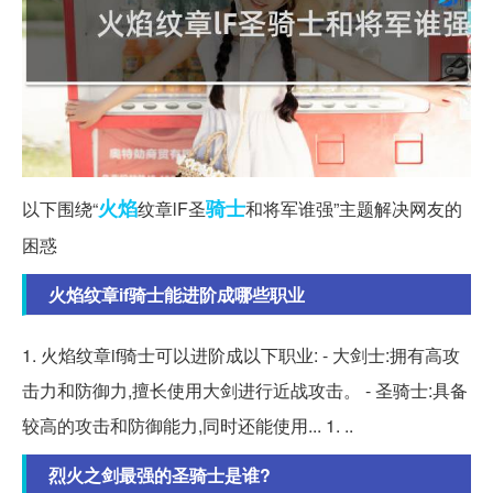
火焰
骑士
以下围绕“
纹章lF圣
和将军谁强”主题解决网友的
困惑
火焰纹章if骑士能进阶成哪些职业
1. 火焰纹章if骑士可以进阶成以下职业: - 大剑士:拥有高攻
击力和防御力,擅长使用大剑进行近战攻击。 - 圣骑士:具备
较高的攻击和防御能力,同时还能使用... 1. ..
烈火之剑最强的圣骑士是谁?