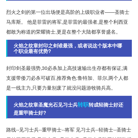
烈火之剑的第一位出场便是高阶的上级职业者——圣骑士
马库斯。 他是菲雷的将军,是菲雷的最强者,是整个利西亚
都敢为称道的荣耀骑士,更是在整个大陆都享誉盛名。
火焰之纹章封印之剑谁最强，或者说这个版本中哪
个职业最有优势?
封印剑圣最强势,30必杀加上高技速输出生存都有保证,满
支援带倭刀必杀可破百,推荐角色:鲁特加、菲尔,两个人都
是一线主力,只要力量别废了就没问题游牧骑兵高。
转职
火焰之纹章圣魔光石见习士兵
转成轻骑士好还
是重甲骑士好?
路线--见习士兵--重甲骑士--将军 见习士兵--轻骑士--圣骑士