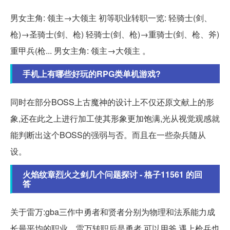
男女主角: 领主→大领主 初等职业转职一览: 轻骑士(剑、
枪)→圣骑士(剑、枪) 轻骑士(剑、枪)→重骑士(剑、枪、斧)
重甲兵(枪... 男女主角: 领主→大领主 。
手机上有哪些好玩的RPG类单机游戏?
同时在部分BOSS上古魔神的设计上不仅还原文献上的形
象,还在此之上进行加工使其形象更加饱满,光从视觉观感就
能判断出这个BOSS的强弱与否。而且在一些杂兵随从
设。
火焰纹章烈火之剑几个问题探讨 - 格子11561 的回
答
关于雷万:gba三作中勇者和贤者分别为物理和法系能力成
长最平均的职业。雷万转职后是勇者,可以用斧,遇上枪兵也