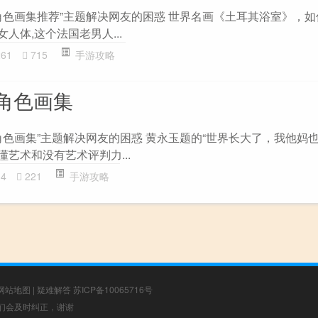
角色画集推荐”主题解决网友的困惑 世界名画《土耳其浴室》，
人体,这个法国老男人...
261
715
手游攻略
角色画集
角色画集”主题解决网友的困惑 黄永玉题的“世界长大了，我他妈也
懂艺术和没有艺术评判力...
14
221
手游攻略
网站地图
|
疑难解答
苏ICP备10065716号
，我们会及时纠正，谢谢