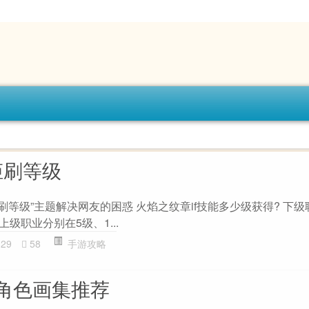
姬刷等级
姬刷等级”主题解决网友的困惑 火焰之纹章if技能多少级获得? 下
上级职业分别在5级、1...
829
58
手游攻略
角色画集推荐