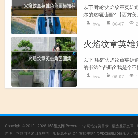
以下围绕“火焰纹章英雄
尔的这幅油画? 【西方美女
hyw
06-07
火焰纹章英雄
以下围绕“火焰纹章英雄
的书法作品吗? 我是个不
hyw
06-07
Copyright © 2012 - 2026
168酷文网
Powered by
网站分类目录
|
精选推荐文章
|
声明：本站内容来自互联网，如信息有错误可发邮件到f_fb#foxmail.com说明