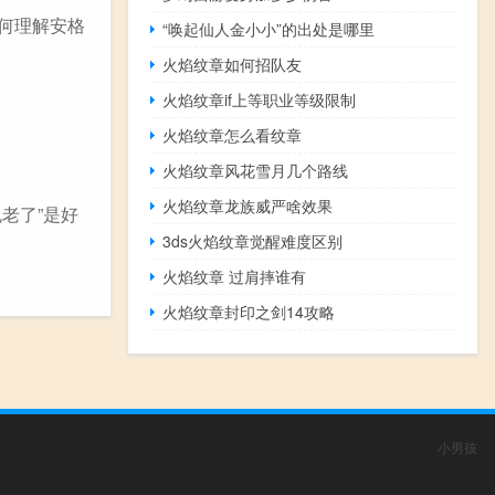
如何理解安格
“唤起仙人金小小”的出处是哪里
火焰纹章如何招队友
火焰纹章if上等职业等级限制
火焰纹章怎么看纹章
火焰纹章风花雪月几个路线
火焰纹章龙族威严啥效果
老了”是好
3ds火焰纹章觉醒难度区别
火焰纹章 过肩摔谁有
火焰纹章封印之剑14攻略
小男孩