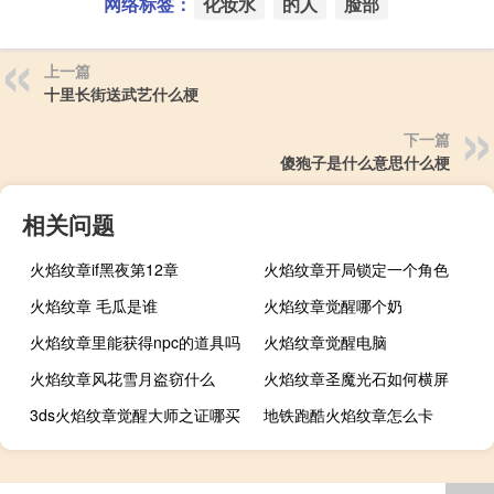
网络标签：
化妆水
的人
脸部
上一篇
十里长街送武艺什么梗
下一篇
傻狍子是什么意思什么梗
相关问题
火焰纹章if黑夜第12章
火焰纹章开局锁定一个角色
火焰纹章 毛瓜是谁
火焰纹章觉醒哪个奶
火焰纹章里能获得npc的道具吗
火焰纹章觉醒电脑
火焰纹章风花雪月盗窃什么
火焰纹章圣魔光石如何横屏
3ds火焰纹章觉醒大师之证哪买
地铁跑酷火焰纹章怎么卡