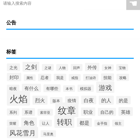
☚
公告
标签
之剑
外传
之光
之谜
人物
回声
宝物
女神
封印
技能
忍者
我是
攻略
戒指
打油诗
属性
游戏
有什么
有哪些
暗夜
模拟器
本书
火焰
烈火
白夜
的人
的是
疫情
版本
纹章
英雄
职业
自己的
系谱
系列
索菲亚
转职
角色
都是
荣耀
让人
金手指
领主
风花雪月
马里奥