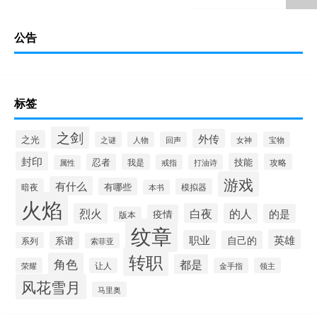
公告
标签
之剑
外传
之光
之谜
人物
回声
宝物
女神
封印
技能
忍者
我是
攻略
戒指
打油诗
属性
游戏
有什么
有哪些
暗夜
模拟器
本书
火焰
烈火
白夜
的人
的是
疫情
版本
纹章
英雄
职业
自己的
系谱
系列
索菲亚
转职
角色
都是
荣耀
让人
金手指
领主
风花雪月
马里奥