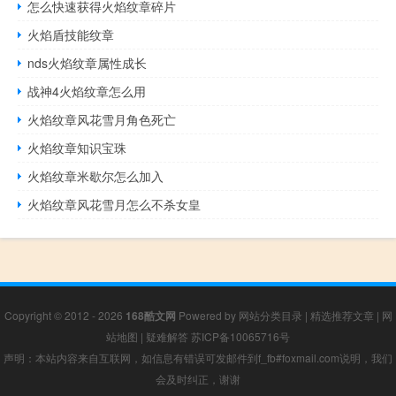
怎么快速获得火焰纹章碎片
火焰盾技能纹章
nds火焰纹章属性成长
战神4火焰纹章怎么用
火焰纹章风花雪月角色死亡
火焰纹章知识宝珠
火焰纹章米歇尔怎么加入
火焰纹章风花雪月怎么不杀女皇
Copyright © 2012 - 2026
168酷文网
Powered by
网站分类目录
|
精选推荐文章
|
网
站地图
|
疑难解答
苏ICP备10065716号
声明：本站内容来自互联网，如信息有错误可发邮件到f_fb#foxmail.com说明，我们
会及时纠正，谢谢