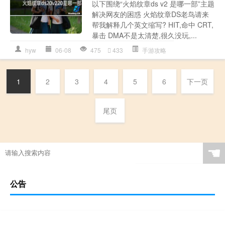
以下围绕“火焰纹章ds v2 是哪一部”主题
解决网友的困惑 火焰纹章DS老鸟请来
帮我解释几个英文缩写? HIT,命中 CRT,
暴击 DMA不是太清楚,很久没玩,...
hyw
06-08
475
433
手游攻略
1
2
3
4
5
6
下一页
尾页
☚
公告