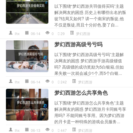
以下围绕“梦幻西游关羽值得买吗”主题
解决网友的困惑 历史上有哪些出名的叛
徒?结局又如何? 讲一个南宋的叛徒,他
不仅是叛徒,而且十分好色,娶了自...
lhx
06-14
0
29
梦幻西游
梦幻西游高级号亏吗
以下围绕“梦幻西游高级号亏吗”主题解
决网友的困惑 梦幻西游手游高级镖值
吗? 高级镖的成功奖励为5白银箱,但如
果失败一次就会减少1个,而5个白银...
lhx
06-14
0
242
梦幻西游
梦幻西游怎么共享角色
以下围绕“梦幻西游怎么共享角色”主题
解决网友的困惑 梦幻西游月卡同账号享
用吗? 不能同账号享用。因为梦幻西游
的月卡是一种特殊的游戏会员服务...
lhx
06-13
0
447
梦幻西游