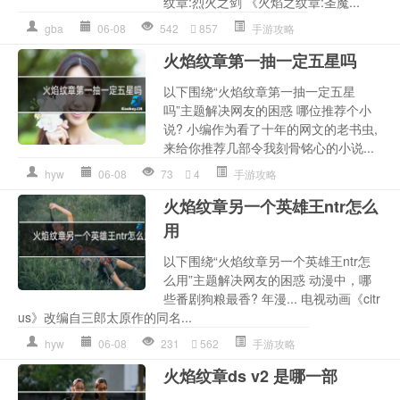
纹章:烈火之剑 《火焰之纹章:圣魔...
gba
06-08
542
857
手游攻略
火焰纹章第一抽一定五星吗
以下围绕“火焰纹章第一抽一定五星
吗”主题解决网友的困惑 哪位推荐个小
说? 小编作为看了十年的网文的老书虫,
来给你推荐几部令我刻骨铭心的小说...
hyw
06-08
73
4
手游攻略
火焰纹章另一个英雄王ntr怎么
用
以下围绕“火焰纹章另一个英雄王ntr怎
么用”主题解决网友的困惑 动漫中，哪
些番剧狗粮最香? 年漫... 电视动画《citr
us》改编自三郎太原作的同名...
hyw
06-08
231
562
手游攻略
火焰纹章ds v2 是哪一部