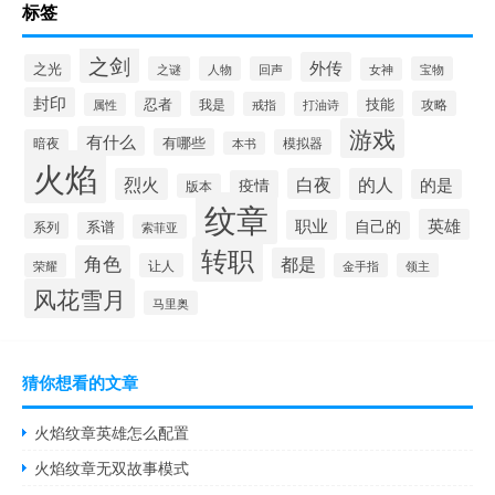
标签
之剑
外传
之光
之谜
人物
回声
宝物
女神
封印
技能
忍者
我是
攻略
戒指
打油诗
属性
游戏
有什么
有哪些
暗夜
模拟器
本书
火焰
烈火
白夜
的人
的是
疫情
版本
纹章
英雄
职业
自己的
系谱
系列
索菲亚
转职
角色
都是
荣耀
让人
金手指
领主
风花雪月
马里奥
猜你想看的文章
火焰纹章英雄怎么配置
火焰纹章无双故事模式