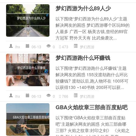
梦幻西游为什么89人少
以下围绕“梦幻西游为什么89人少”主题
解决网友的困惑 梦幻西游哪个区玩89的
人最多 广西一区 杨美古镇,曾经的89官
方冠军 野外天天有 比武偷袭次...
lhx
06-13
0
473
梦幻西游
梦幻西游跑什么环赚钱
以下围绕“梦幻西游跑什么环赚钱”主题
解决网友的困惑 155没渡劫跑什么环比
较赚钱? 渡劫以后,跑人物环在 100环可
以获得130 ~140书铁 200环可以获...
lhx
06-13
0
766
梦幻西游
GBA火焰纹章三部曲百度贴吧
以下围绕“GBA火焰纹章三部曲百度贴
吧”主题解决网友的困惑 火焰三部曲哪
三部? 火焰之纹章:封印之剑》 《火焰之