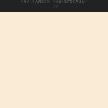
本站仅为个人兴趣爱好，不接盈利性广告及商业合作
小男孩