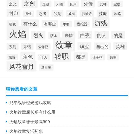
之剑
外传
之光
之谜
人物
回声
宝物
女神
封印
技能
忍者
我是
攻略
戒指
打油诗
属性
游戏
有什么
有哪些
暗夜
模拟器
本书
火焰
烈火
白夜
的人
的是
疫情
版本
纹章
英雄
职业
自己的
系谱
系列
索菲亚
转职
角色
都是
荣耀
让人
金手指
领主
风花雪月
马里奥
猜你想看的文章
兄弟战争橙光游戏攻略
火焰纹章腐长爪有什么用
火焰纹章珠子最高999
火焰纹章复活药水