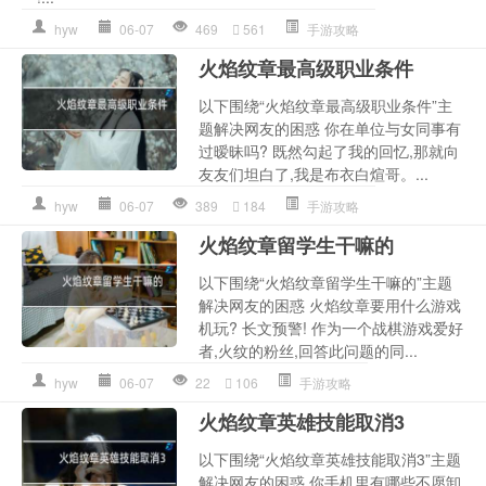
hyw
06-07
469
561
手游攻略
火焰纹章最高级职业条件
以下围绕“火焰纹章最高级职业条件”主
题解决网友的困惑 你在单位与女同事有
过暧昧吗? 既然勾起了我的回忆,那就向
友友们坦白了,我是布衣白煊哥。...
hyw
06-07
389
184
手游攻略
火焰纹章留学生干嘛的
以下围绕“火焰纹章留学生干嘛的”主题
解决网友的困惑 火焰纹章要用什么游戏
机玩? 长文预警! 作为一个战棋游戏爱好
者,火纹的粉丝,回答此问题的同...
hyw
06-07
22
106
手游攻略
火焰纹章英雄技能取消3
以下围绕“火焰纹章英雄技能取消3”主题
解决网友的困惑 你手机里有哪些不愿卸