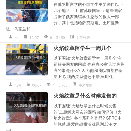
在俄罗斯留学的外国学生主要来自以下
几个地区： 1. 前苏联国家 ：这些国家
占据了俄罗斯留学生总数的很大一部
分，其中包括哈萨克斯坦、土库曼斯
坦、乌克兰和...
ze
12-27
0
450
文章列表
火焰纹章留学生一周几个
以下围绕“火焰纹章留学生一周几个”主
题解决网友的困惑 你在办公室见过最荒
唐的事是什么? 因为他和我以前都在基
层,所以我两关系也还不错,当时住...
hyw
06-07
4
700
手游攻略
火焰纹章是什么时候发售的
以下围绕“火焰纹章是什么时候发售
的”主题解决网友的困惑 如何评价《火
焰之纹章》各个系列的作品? SPRG中
的翘楚,最爱的战棋游戏系列,没有之
一!...