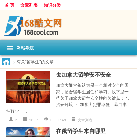
首 页
文章列表
知识分类
网站导航
>
有关“留学生”的文章
去加拿大留学安不安全
加拿大通常被认为是一个相对安全的国
家，适合留学生居住和学习。以下是一
些关于加拿大留学安全性的关键点： 1.
治安环境 ： 加拿大犯罪率低，暴力事
件较少，...
rj
12-31
0
149
文章列表
在俄留学生来自哪里