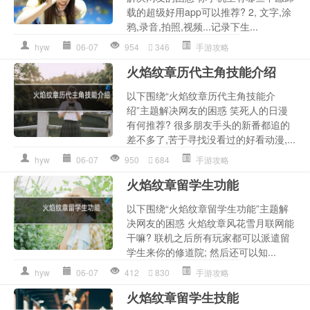
载的超级好用app可以推荐? 2, 文字,涂
鸦,录音,拍照,视频...记录下生...
hyw
06-07
954
346
手游攻略
火焰纹章历代主角技能介绍
以下围绕“火焰纹章历代主角技能介
绍”主题解决网友的困惑 笑死人的日漫
有何推荐? 很多朋友手头的新番都追的
差不多了,苦于寻找没看过的好看动漫,...
hyw
06-07
950
684
手游攻略
火焰纹章留学生功能
以下围绕“火焰纹章留学生功能”主题解
决网友的困惑 火焰纹章风花雪月联网能
干嘛? 联机之后所有玩家都可以派遣留
学生来你的修道院; 然后还可以知...
hyw
06-07
412
830
手游攻略
火焰纹章留学生技能