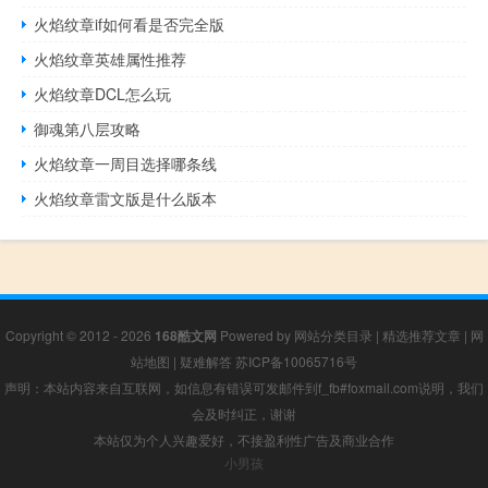
火焰纹章if如何看是否完全版
火焰纹章英雄属性推荐
火焰纹章DCL怎么玩
御魂第八层攻略
火焰纹章一周目选择哪条线
火焰纹章雷文版是什么版本
Copyright © 2012 - 2026
168酷文网
Powered by
网站分类目录
|
精选推荐文章
|
网
站地图
|
疑难解答
苏ICP备10065716号
声明：本站内容来自互联网，如信息有错误可发邮件到f_fb#foxmail.com说明，我们
会及时纠正，谢谢
本站仅为个人兴趣爱好，不接盈利性广告及商业合作
小男孩