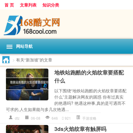
首 页
文章列表
知识分类
网站导航
>
有关“新加坡”的文章
地铁站跑酷的火焰纹章要搭配
什么
以下围绕“地铁站跑酷的火焰纹章要搭配
什么”主题解决网友的困惑 你有过真实
的艳遇吗? 艳遇这种事,真的是可遇而不
可求的,人生如果能与多几次艳遇...
dtz
06-08
646
921
手游攻略
3ds火焰纹章有触屏吗