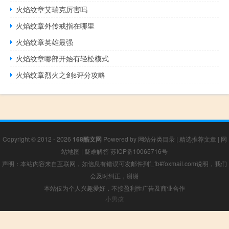
火焰纹章艾瑞克厉害吗
火焰纹章外传戒指在哪里
火焰纹章英雄最强
火焰纹章哪部开始有轻松模式
火焰纹章烈火之剑s评分攻略
Copyright © 2012 - 2026
168酷文网
Powered by
网站分类目录
|
精选推荐文章
|
网
站地图
|
疑难解答
苏ICP备10065716号
声明：本站内容来自互联网，如信息有错误可发邮件到f_fb#foxmail.com说明，我们
会及时纠正，谢谢
本站仅为个人兴趣爱好，不接盈利性广告及商业合作
小男孩