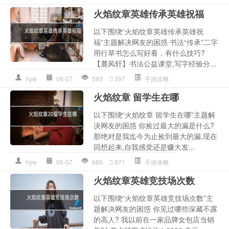
火焰纹章英雄传承英雄祝福
以下围绕“火焰纹章英雄传承英雄祝
福”主题解决网友的困惑 书法“传承”二字
用行草书怎么写好看，有什么技巧?
【麓风轩】书法公益课堂,写字经验分...
hyw
06-07
593
397
手游攻略
火焰纹章 留学生在哪
以下围绕“火焰纹章 留学生在哪”主题解
决网友的困惑 你捡过最大的漏是什么?
那绝对是我迄今为止捡到最大的漏,现在
回想起来,自我感觉还是赚大发...
hyw
06-07
686
971
手游攻略
火焰纹章英雄竞技场次数
以下围绕“火焰纹章英雄竞技场次数”主
题解决网友的困惑 你见过哪些深藏不露
的高人? 我以前在一家品牌女包店当销