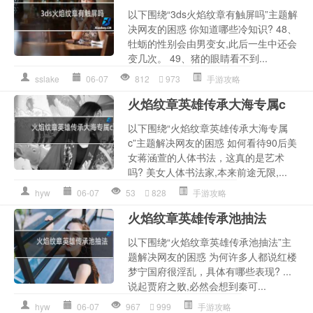
以下围绕“3ds火焰纹章有触屏吗”主题解
决网友的困惑 你知道哪些冷知识? 48、
牡蛎的性别会由男变女,此后一生中还会
变几次。 ‬49、猪的眼睛看不到...
sslake
06-07
812
973
手游攻略
火焰纹章英雄传承大海专属c
以下围绕“火焰纹章英雄传承大海专属
c”主题解决网友的困惑 如何看待90后美
女蒋涵萱的人体书法，这真的是艺术
吗? 美女人体书法家,本来前途无限,...
hyw
06-07
53
828
手游攻略
火焰纹章英雄传承池抽法
以下围绕“火焰纹章英雄传承池抽法”主
题解决网友的困惑 为何许多人都说红楼
梦宁国府很淫乱，具体有哪些表现? ...
说起贾府之败,必然会想到秦可...
hyw
06-07
967
999
手游攻略