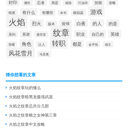
封印
技能
忍者
我是
攻略
戒指
打油诗
属性
游戏
有什么
有哪些
暗夜
模拟器
本书
火焰
烈火
白夜
的人
的是
疫情
版本
纹章
英雄
职业
自己的
系谱
系列
索菲亚
转职
角色
都是
荣耀
让人
金手指
领主
风花雪月
马里奥
猜你想看的文章
火焰纹章玩的懂么
火焰纹章暗黑龙最强武器
火焰之纹章总共分几部
火焰之纹章晓之女神第三章
火焰之纹章中文攻略