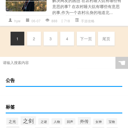
解决网友的困惑 在农村睡大炕有哪些有
意思的事? 在农村睡大炕有哪些有意思
的事,作为一个农村出身的地道北...
hyw
06-07
888
718
手游攻略
1
2
3
4
下一页
尾页
☚
公告
标签
之剑
外传
之光
之谜
人物
回声
宝物
女神