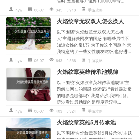
售时,差点被客户讹诈1,0000,幸亏...
hyw
06-07
345
913
手游攻略
火焰纹章无双双人怎么换人
以下围绕“火焰纹章无双双人怎么换
人”主题解决网友的困惑 有哪些男性不
知道女性的常识? 为了你这个问题,昨天
我特意约了一些女性朋友吃饭,也好进...
hyw
06-07
643
568
手游攻略
火焰纹章英雄传承池规律
以下围绕“火焰纹章英雄传承池规律”主
题解决网友的困惑 你还记得看过最劲爆
的电影是哪部吗? 我是萨沙,我来回答。
萨沙看过最劲爆的是印度意淫电...
hyw
06-07
403
324
手游攻略
火焰纹章英雄5月传承池
以下围绕“火焰纹章英雄5月传承池”主题