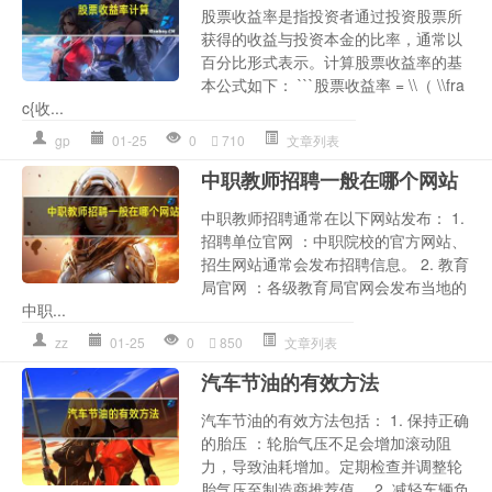
股票收益率是指投资者通过投资股票所
获得的收益与投资本金的比率，通常以
百分比形式表示。计算股票收益率的基
本公式如下： ```股票收益率 = \\（ \\fra
c{收...
gp
01-25
0
710
文章列表
中职教师招聘一般在哪个网站
中职教师招聘通常在以下网站发布： 1.
招聘单位官网 ：中职院校的官方网站、
招生网站通常会发布招聘信息。 2. 教育
局官网 ：各级教育局官网会发布当地的
中职...
zz
01-25
0
850
文章列表
汽车节油的有效方法
汽车节油的有效方法包括： 1. 保持正确
的胎压 ：轮胎气压不足会增加滚动阻
力，导致油耗增加。定期检查并调整轮
胎气压至制造商推荐值。 2. 减轻车辆负