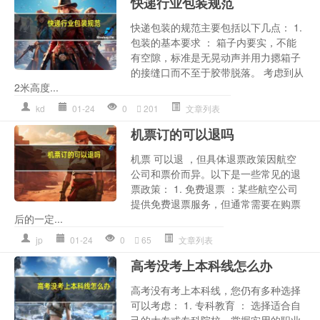
快递行业包装规范
快递包装的规范主要包括以下几点： 1.
包装的基本要求 ： 箱子内要实，不能
有空隙，标准是无晃动声并用力摁箱子
的接缝口而不至于胶带脱落。 考虑到从
2米高度...
kd
01-24
0
201
文章列表
机票订的可以退吗
机票 可以退 ，但具体退票政策因航空
公司和票价而异。以下是一些常见的退
票政策： 1. 免费退票 ：某些航空公司
提供免费退票服务，但通常需要在购票
后的一定...
jp
01-24
0
65
文章列表
高考没考上本科线怎么办
高考没有考上本科线，您仍有多种选择
可以考虑： 1. 专科教育 ： 选择适合自
己的大专或专科院校，掌握实用的职业