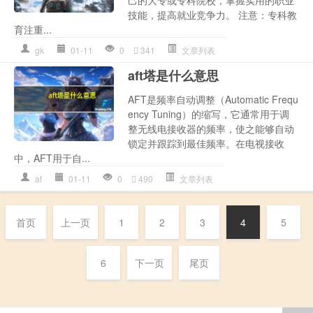
技能，提高就业竞争力。 注意：专科教
育注重...
gk
01-11
0
341
文章列表
aft塔是什么意思
AFT是频率自动调整（Automatic Frequ
ency Tuning）的缩写，它通常用于调
整无线电接收器的频率，使之能够自动
锁定并跟踪到最佳频率。在电视接收
中，AFT用于自...
af
01-11
0
490
文章列表
首页
上一页
1
2
3
4
5
6
下一页
尾页