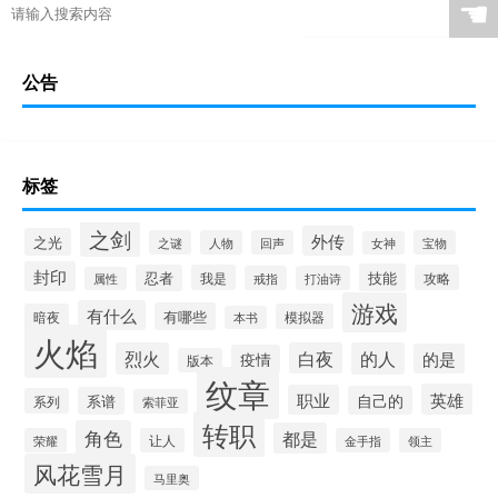
☚
公告
标签
之剑
外传
之光
之谜
人物
回声
宝物
女神
封印
技能
忍者
我是
攻略
戒指
打油诗
属性
游戏
有什么
有哪些
暗夜
模拟器
本书
火焰
烈火
白夜
的人
的是
疫情
版本
纹章
英雄
职业
自己的
系谱
系列
索菲亚
转职
角色
都是
荣耀
让人
金手指
领主
风花雪月
马里奥