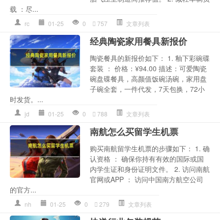
载 ：尽...
rc
01-25
0
757
文章列表
经典陶瓷家用餐具新报价
陶瓷餐具的新报价如下： 1. 釉下彩碗碟
套装 ： 价格：¥94.00 描述：可爱陶瓷
碗盘碟餐具，高颜值饭碗汤碗，家用盘
子碗全套，一件代发，7天包换，72小
时发货。...
jd
01-25
0
788
文章列表
南航怎么买留学生机票
购买南航留学生机票的步骤如下： 1. 确
认资格 ： 确保你持有有效的国际或国
内学生证和身份证明文件。 2. 访问南航
官网或APP ： 访问中国南方航空公司
的官方...
nh
01-25
0
279
文章列表